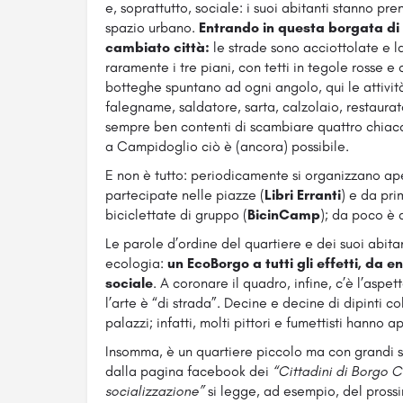
e, soprattutto, sociale: i suoi abitanti stanno pr
spazio urbano.
Entrando in questa borgata di 
cambiato città
:
le strade sono acciottolate e l
raramente i tre piani, con tetti in tegole rosse e 
botteghe spuntano ad ogni angolo, qui le attività
falegname, saldatore, sarta, calzolaio, restaurat
sempre ben contenti di scambiare quattro chiac
a Campidoglio ciò è (ancora) possibile.
E non è tutto: periodicamente si organizzano aperit
partecipate nelle piazze (
Libri Erranti
) e da pri
biciclettate di gruppo (
BicinCamp
); da poco è
Le parole d’ordine del quartiere e dei suoi abita
ecologia:
un EcoBorgo a tutti gli effetti, da e
sociale
. A coronare il quadro, infine, c’è l’aspe
l’arte è “di strada”. Decine e decine di dipinti co
palazzi; infatti, molti pittori e fumettisti hanno ap
Insomma, è un quartiere piccolo ma con grandi s
dalla pagina facebook dei
“Cittadini di Borgo C
socializzazione”
si legge, ad esempio, del pross