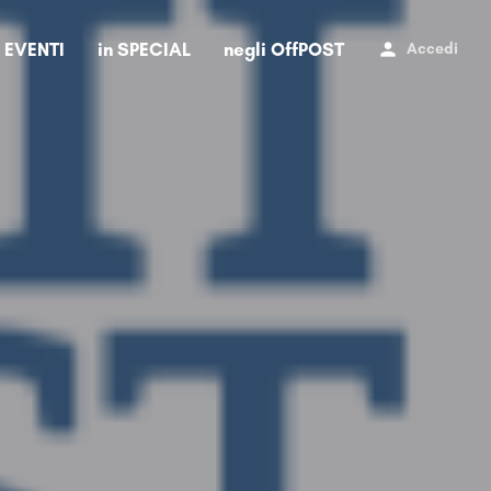
i EVENTI
in SPECIAL
negli OffPOST
Accedi