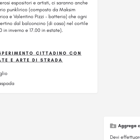
erosi espositori e artisti, ci saranno anche
trio punklirico (composto da Maksim
rica e Valentino Pizzi – batteria) che ogni
tino dal balconcino (di casa) nel cortile
 in inverno e 17.00 in estate).
SPERIMENTO CITTADINO CON
TATE E ARTE DI STRADA
lio
aspada
Aggrega c
Devi effettuare