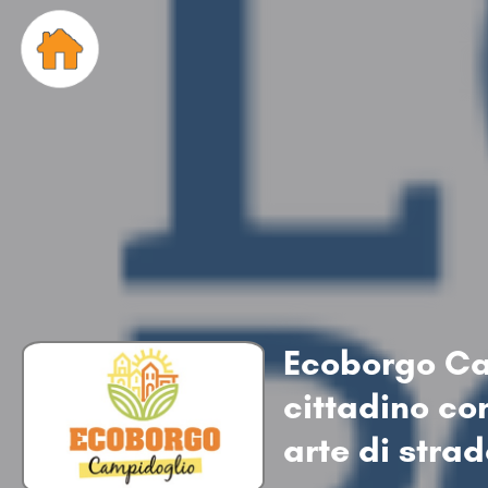
Ecoborgo Ca
cittadino con
arte di stra