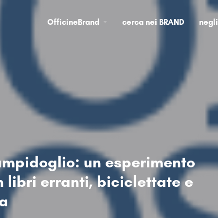
OfficineBrand
cerca nei BRAND
negl
mpidoglio: un esperimento
 libri erranti, biciclettate e
da