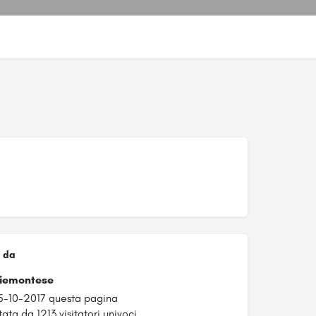
 da
Piemontese
5-10-2017 questa pagina
ata da 1213 visitatori univoci.