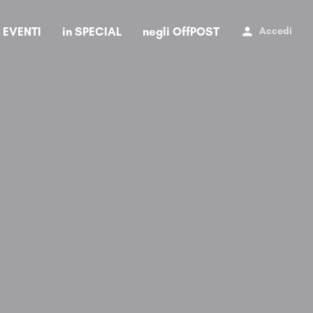
i EVENTI
in SPECIAL
negli OffPOST
Accedi