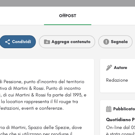
OffPOST
Condividi
Aggrega contenuto
Segnala
Autore
Redazione
i Pessione, punto d’incontro del territorio
iva di Martini & Rossi. Punto di incontro
,
di cui Martini & Rossi fa parte dal 1993, e
 la location rappresenta il fil rouge tra
festazioni, eventi e conferenze.
Pubblicato
Quotidiano 
ria di Martini, Spazio delle Spezie, dove
On-line dal 0
che che si utilizzano per produrre il
è stata consult