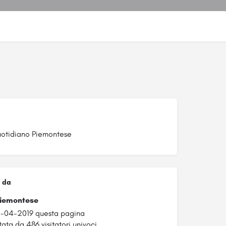
otidiano Piemontese
 da
Piemontese
1-04-2019 questa pagina
tata da 486 visitatori univoci.