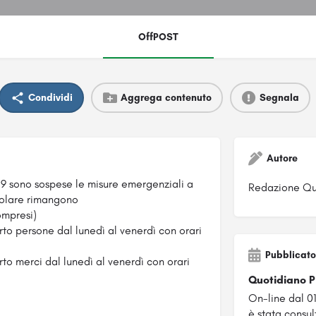
OffPOST
Condividi
Aggrega contenuto
Segnala
Autore
19 sono sospese le misure emergenziali a
Redazione Qu
icolare rimangono
compresi)
porto persone dal lunedì al venerdì con orari
Pubblicato
porto merci dal lunedì al venerdì con orari
Quotidiano 
On-line dal 0
è stata consul