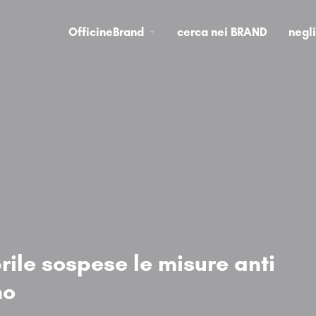
OfficineBrand
cerca nei BRAND
negl
rile sospese le misure anti
no