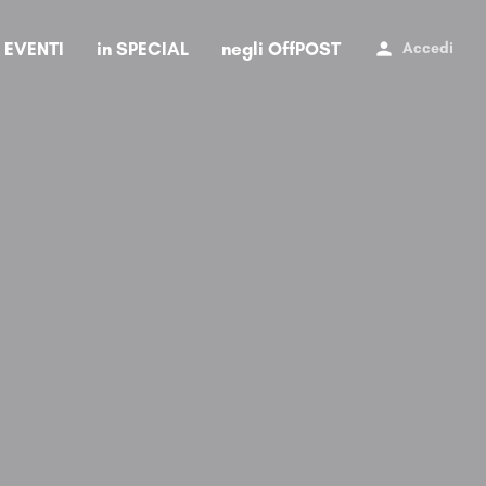
i EVENTI
in SPECIAL
negli OffPOST
Accedi