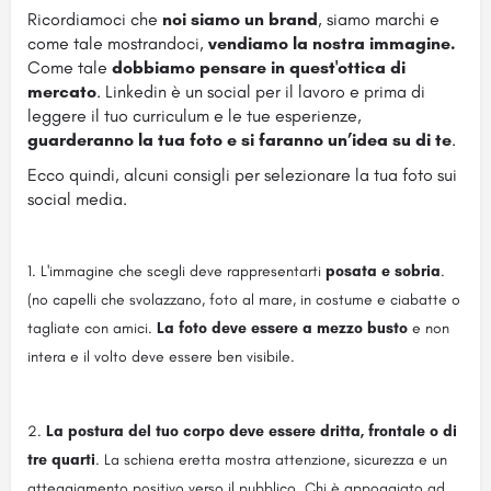
Ricordiamoci che
noi siamo un brand
, siamo marchi e
come tale mostrandoci,
vendiamo la nostra immagine.
Come tale
dobbiamo pensare in quest'ottica di
mercato
. Linkedin è un social per il lavoro e prima di
leggere il tuo curriculum e le tue esperienze,
guarderanno la tua foto e si faranno un’idea su di te
.
Ecco quindi, alcuni consigli per selezionare la tua foto sui
social media.
L'immagine che scegli deve rappresentarti
posata e sobria
.
(no capelli che svolazzano, foto al mare, in costume e ciabatte o
tagliate con amici.
La foto deve essere a mezzo busto
e non
intera e il volto deve essere ben visibile.
La postura del tuo corpo deve essere dritta, frontale o di
tre quarti
. La schiena eretta mostra attenzione, sicurezza e un
atteggiamento positivo verso il pubblico. Chi è appoggiato ad