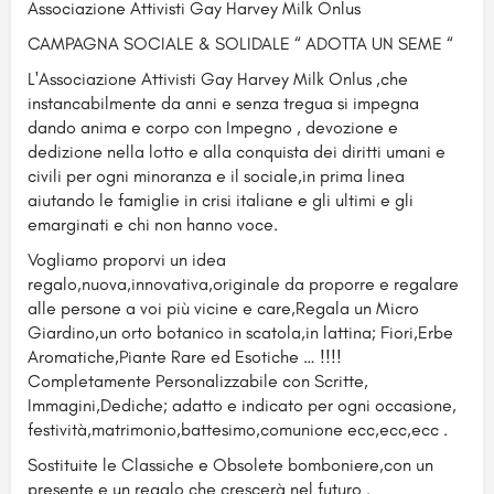
Associazione Attivisti Gay Harvey Milk Onlus
CAMPAGNA SOCIALE & SOLIDALE “ ADOTTA UN SEME “
L'Associazione Attivisti Gay Harvey Milk Onlus ,che
instancabilmente da anni e senza tregua si impegna
dando anima e corpo con Impegno , devozione e
dedizione nella lotto e alla conquista dei diritti umani e
civili per ogni minoranza e il sociale,in prima linea
aiutando le famiglie in crisi italiane e gli ultimi e gli
emarginati e chi non hanno voce.
Vogliamo proporvi un idea
regalo,nuova,innovativa,originale da proporre e regalare
alle persone a voi più vicine e care,Regala un Micro
Giardino,un orto botanico in scatola,in lattina; Fiori,Erbe
Aromatiche,Piante Rare ed Esotiche … !!!!
Completamente Personalizzabile con Scritte,
Immagini,Dediche; adatto e indicato per ogni occasione,
festività,matrimonio,battesimo,comunione ecc,ecc,ecc .
Sostituite le Classiche e Obsolete bomboniere,con un
presente e un regalo che crescerà nel futuro .