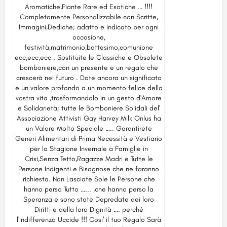
Aromatiche,Piante Rare ed Esotiche … !!!!
Completamente Personalizzabile con Scritte,
Immagini,Dediche; adatto e indicato per ogni
occasione,
festività,matrimonio,battesimo,comunione
ecc,ecc,ecc . Sostituite le Classiche e Obsolete
bomboniere,con un presente e un regalo che
crescerà nel futuro . Date ancora un significato
e un valore profondo a un momento felice della
vostra vita ,trasformandolo in un gesto d'Amore
e Solidarietà; tutte le Bomboniere Solidali del'
Associazione Attivisti Gay Harvey Milk Onlus ha
un Valore Molto Speciale ….. Garantirete
Generi Alimentari di Prima Necessità e Vestiario
per la Stagione Invernale a Famiglie in
Crisi,Senza Tetto,Ragazze Madri e Tutte le
Persone Indigenti e Bisognose che ne faranno
richiesta. Non Lasciate Sole le Persone che
hanno perso Tutto …... ,che hanno perso la
Speranza e sono state Depredate dei loro
Diritti e della loro Dignità …. perché
l'Indifferenza Uccide !!! Cosi' il tuo Regalo Sarà