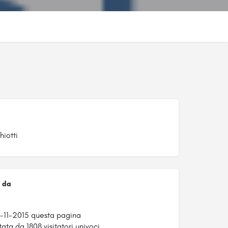
iotti
 da
7-11-2015 questa pagina
tata da 1808 visitatori univoci.