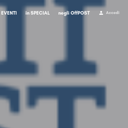
i EVENTI
in SPECIAL
negli OffPOST
Accedi