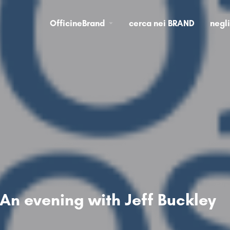
OfficineBrand
cerca nei BRAND
negl
An evening with Jeff Buckley