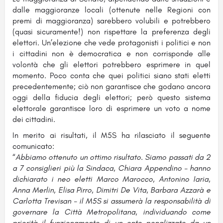
dalle maggioranze locali (ottenute nelle Regioni con
premi di maggioranza) sarebbero volubili e potrebbero
(quasi sicuramente!) non rispettare la preferenza degli
elettori. Un’elezione che vede protagonisti i politici e non
i cittadini non è democratica e non corrisponde alle
volontà che gli elettori potrebbero esprimere in quel
momento. Poco conta che quei politici siano stati eletti
precedentemente; ciò non garantisce che godano ancora
oggi della fiducia degli elettori; però questo sistema
elettorale garantisce loro di esprimere un voto a nome
dei cittadini.
In merito ai risultati, il M5S ha rilasciato il seguente
comunicato:
“
Abbiamo ottenuto un ottimo risultato. Siamo passati da 2
a 7 consiglieri più la Sindaca, Chiara Appendino – hanno
dichiarato i neo eletti Marco Marocco, Antonino Iaria,
Anna Merlin, Elisa Pirro, Dimitri De Vita, Barbara Azzarà e
Carlotta Trevisan – il M5S si assumerà la responsabilità di
governare la Città Metropolitana, individuando come
priorità il funzionamento di un ente penalizzato da un