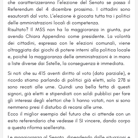
che caratterizzeranno l’elezione del Senato se passa il
Referendum del 4 dicembre prossimo. I cittadini sono
esautorati dal voto. L’elezione è giocata tutta tra i politici
delle amministrazioni locali di competenza.
Risultato? Il M5S non ha la maggioranza in giunta, pur
avendo Chiara Appendino come presidente. La volontà
dei cittadini, espressa con le elezioni comunali, viene
oltraggiata dai giochi di potere interni alla politica locale
e, poiché la maggioranza delle amministrazioni è in mano
a liste diverse dai 5stelle, la conseguenza è immediata.
Si noti che su 415 aventi diritto al voto (dato parziale), e
ricordo stiamo parlando di politici già eletti, solo 278 si
sono recati alle urne. Quindi una bella fetta di questi
signori, già eletti e stipendiati con soldi pubblici per fare
gli interessi degli elettori che li hanno votati, non si sono
nemmeno presi il disturbo di recarsi alle urne.
Ecco il miglior esempio del futuro che ci attende con un
esito referendario che vedesse il SI vincere, dando corpo
a questa riforma scellerata.
Le maggioranza al Senato, dipendendo dalle situazioni e