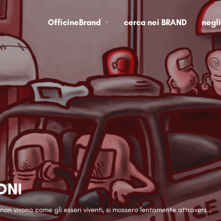
OfficineBrand
cerca nei BRAND
negl
ONI
Grandi e possenti forme che non vivono come gli esseri viventi, si mossero lentamente attraverso la mia mente di giorno e furono turbamento dei miei sogni. - William Wordsworth.