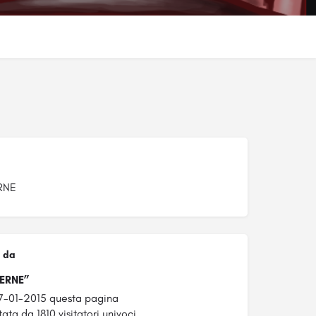
RNE
 da
ERNE”
7-01-2015 questa pagina
ata da 1810 visitatori univoci.