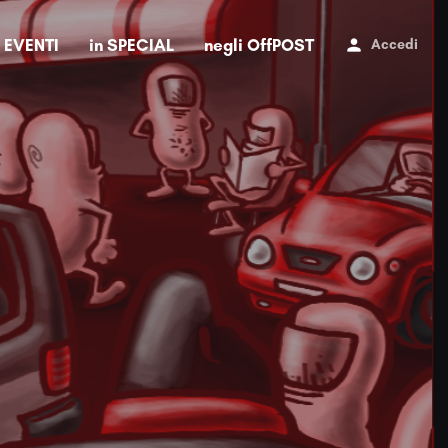
i EVENTI
in SPECIAL
negli OffPOST
Accedi