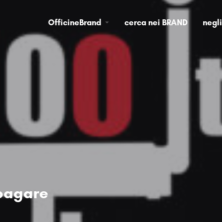
OfficineBrand
cerca nei BRAND
negl
 pagare