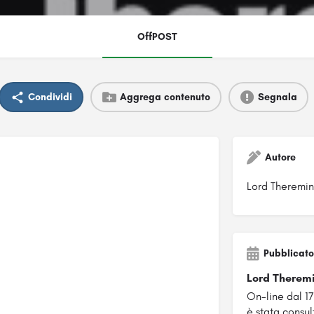
OffPOST
Condividi
Aggrega contenuto
Segnala
Autore
Lord Theremin
Pubblicato
Lord Therem
On-line dal 1
è stata consul