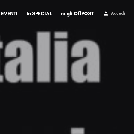
i EVENTI
in SPECIAL
negli OffPOST
Accedi