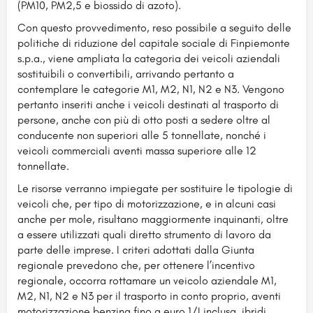
(PM10, PM2,5 e biossido di azoto).
Con questo provvedimento, reso possibile a seguito delle
politiche di riduzione del capitale sociale di Finpiemonte
s.p.a., viene ampliata la categoria dei veicoli aziendali
sostituibili o convertibili, arrivando pertanto a
contemplare le categorie M1, M2, N1, N2 e N3. Vengono
pertanto inseriti anche i veicoli destinati al trasporto di
persone, anche con più di otto posti a sedere oltre al
conducente non superiori alle 5 tonnellate, nonché i
veicoli commerciali aventi massa superiore alle 12
tonnellate.
Le risorse verranno impiegate per sostituire le tipologie di
veicoli che, per tipo di motorizzazione, e in alcuni casi
anche per mole, risultano maggiormente inquinanti, oltre
a essere utilizzati quali diretto strumento di lavoro da
parte delle imprese. I criteri adottati dalla Giunta
regionale prevedono che, per ottenere l’incentivo
regionale, occorra rottamare un veicolo aziendale M1,
M2, N1, N2 e N3 per il trasporto in conto proprio, aventi
motorizzazione benzina fino a euro 1/I inclusa, ibridi