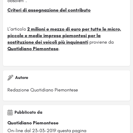
obsoleti”.
Criteri di assegnazione del contributo
L'articolo
2 milioni e mezzo di euro per tutte le micro,
piccole e medie imprese piemontesi per la
sostituzione dei veicoli più inquinanti
proviene da
Quotidiano Piemontese
.
Autore
Redazione Quotidiano Piemontese
Pubblicato da
Quotidiano Piemontese
On-line dal 23-03-2019 questa pagina