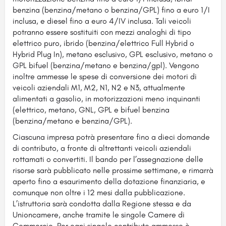
benzina (benzina/metano o benzina/GPL) fino a euro 1/I
inclusa, e diesel fino a euro 4/IV inclusa. Tali veicoli
potranno essere sostituiti con mezzi analoghi di tipo
elettrico puro, ibrido (benzina/elettrico Full Hybrid o
Hybrid Plug In), metano esclusivo, GPL esclusivo, metano o
GPL bifuel (benzina/metano e benzina/gpl). Vengono
inoltre ammesse le spese di conversione dei motori di
veicoli aziendali M1, M2, N1, N2 e N3, attualmente
alimentati a gasolio, in motorizzazioni meno inquinanti
(elettrico, metano, GNL, GPL e bifuel benzina
(benzina/metano e benzina/GPL).
Ciascuna impresa potrà presentare fino a dieci domande
di contributo, a fronte di altrettanti veicoli aziendali
rottamati o convertiti. Il bando per l’assegnazione delle
risorse sarà pubblicato nelle prossime settimane, e rimarrà
aperto fino a esaurimento della dotazione finanziaria, e
comunque non oltre i 12 mesi dalla pubblicazione.
L’istruttoria sarà condotta dalla Regione stessa e da
Unioncamere, anche tramite le singole Camere di
Commercio. Per ogni singolo contributo ammesso è