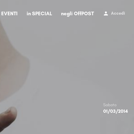
i EVENTI
in SPECIAL
negli OffPOST
Accedi
Sabato
01/03/2014