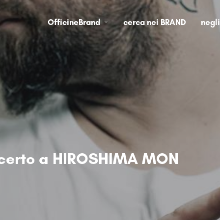
OfficineBrand
cerca nei BRAND
negl
ncerto a HIROSHIMA MON