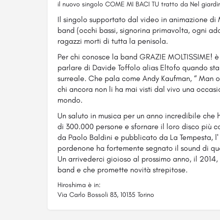
il nuovo singolo COME MI BACI TU tratto da Nel giardi
Il singolo supportato dal video in animazione di
band (occhi bassi, signorina primavolta, ogni ad
ragazzi morti di tutta la penisola.
Per chi conosce la band GRAZIE MOLTISSIME! è i
parlare di Davide Toffolo alias Eltofo quando st
surreale. Che pala come Andy Kaufman, “ Man o
chi ancora non li ha mai visti dal vivo una occasio
mondo.
Un saluto in musica per un anno incredibile che ha
di 300.000 persone e sfornare il loro disco più c
da Paolo Baldini e pubblicato da La Tempesta, l' 
pordenone ha fortemente segnato il sound di que
Un arrivederci gioioso al prossimo anno, il 2014, 
band e che promette novità strepitose.
Hiroshima è in:
Via Carlo Bossoli 83, 10135 Torino