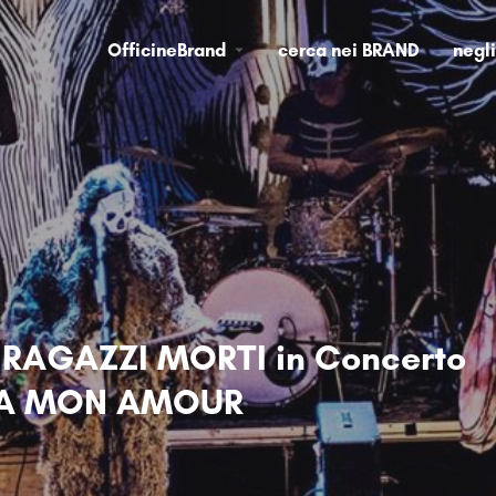
OfficineBrand
cerca nei BRAND
negl
 RAGAZZI MORTI in Concerto
MA MON AMOUR