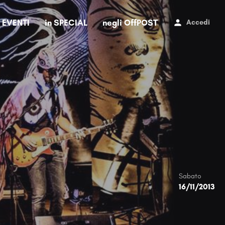
i EVENTI
in SPECIAL
negli OffPOST
Accedi
Sabato
16/11/2013