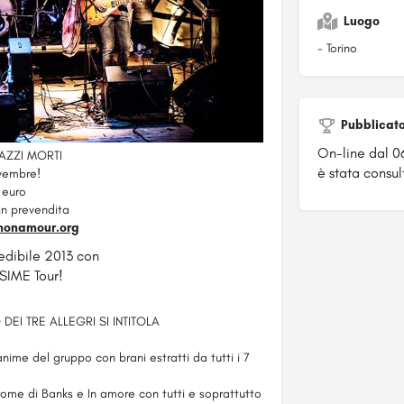
Luogo
- Torino
Pubblicat
On-line dal 0
AZZI MORTI
è stata consult
vembre!
 euro
 in prevendita
monamour.org
edibile 2013 con
IME Tour!
EI TRE ALLEGRI SI INTITOLA
nime del gruppo con brani estratti da tutti i 7
rome di Banks e In amore con tutti e soprattutto