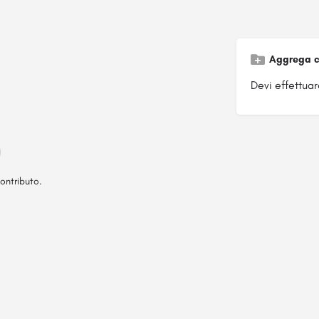
Aggrega c
Devi effettuare
ontributo.
Pagina ospitata su
officinebrand