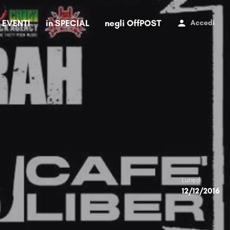
i EVENTI
in SPECIAL
negli OffPOST
Accedi
Lunedi
12/12/2016