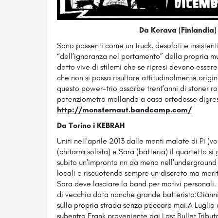
Da Kerava (Finlandi
Sono possenti come un truck, desolati e insiste
“dell’ignoranza nel portamento” della propria m
detto vive di stilemi che se ripresi devono esse
che non si possa risultare attitudinalmente origin
questo power-trio assorbe trent’anni di stoner r
potenziometro mollando a casa ortodosse digres
http://monsternaut.bandcamp.com/
Da Torino i KEBRAH
Uniti nell'aprile 2013 dalle menti malate di Pi (v
(chitarra solista) e Sara (batteria) il quartetto s
subito un'impronta nn da meno nell'underground 
locali e riscuotendo sempre un discreto ma merit
Sara deve lasciare la band per motivi personali.
di vecchia data nonchè grande batterista:Gianni
sulla propria strada senza peccare mai.A Luglio d
subentra Frank proveniente dai Last Bullet Tribu