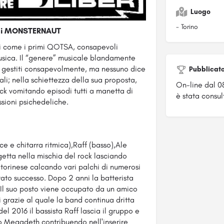
Luogo
- Torino
a) i MONSTERNAUT
nti come i primi QOTSA, consapevoli
usica. Il “genere” musicale blandamente
re gestiti consapevolmente, ma nessuno dice
Pubblicat
ali; nella schiettezza della sua proposta,
On-line dal 0
ock vomitando episodi tutti a manetta di
è stata consul
sioni psichedeliche.
oce e chitarra ritmica),Raff (basso),Ale
i getta nella mischia del rock lasciando
torinese calcando vari palchi di numerosi
ato successo. Dopo 2 anni la batterista
 Il suo posto viene occupato da un amico
 grazie al quale la band continua dritta
el 2016 il bassista Raff lascia il gruppo e
to Megadeth contribuendo nell'inserire