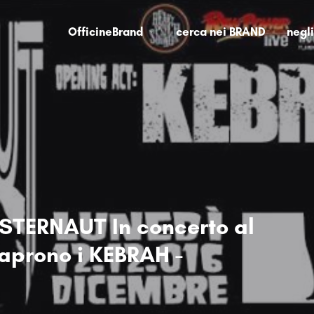
OfficineBrand
cerca nei BRAND
negl
STERNAUT In concerto al
 aprono i KEBRAH -