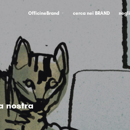
OfficineBrand
cerca nei BRAND
negl
a nostra