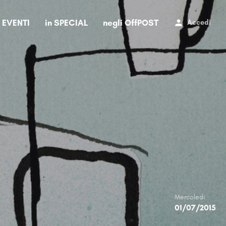
i EVENTI
in SPECIAL
negli OffPOST
Accedi
Mercoledi
01/07/2015