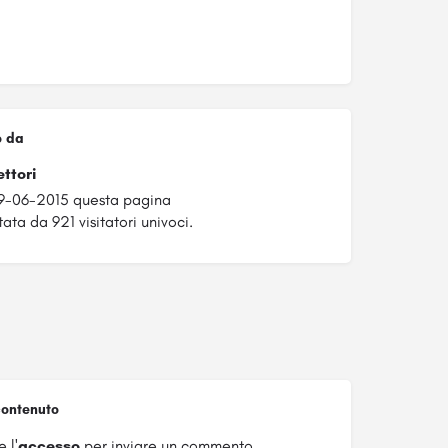
o da
ettori
9-06-2015 questa pagina
ata da 921 visitatori univoci.
ontenuto
 l'
accesso
per inviare un commento.