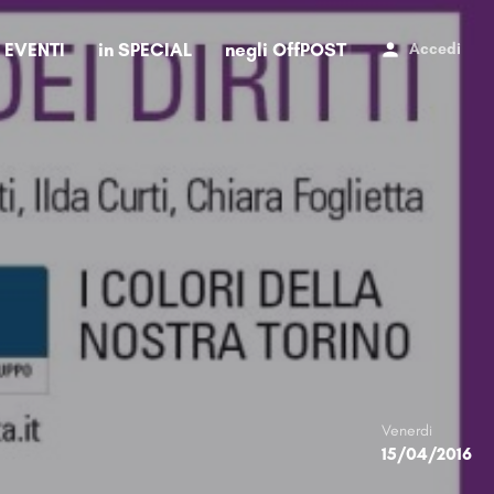
i EVENTI
in SPECIAL
negli OffPOST
Accedi
Venerdi
15/04/2016