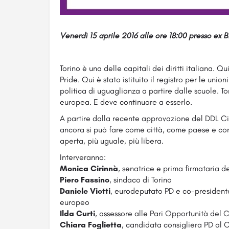
Venerdì 15 aprile 2016 alle ore 18:00 presso ex B
Torino è una delle capitali dei diritti italiana. Q
Pride. Qui è stato istituito il registro per le union
politica di uguaglianza a partire dalle scuole. To
europea. E deve continuare a esserlo.
A partire dalla recente approvazione del DDL Cir
ancora si può fare come città, come paese e co
aperta, più uguale, più libera.
Interveranno:
Monica Cirinnà
, senatrice e prima firmataria de
Piero Fassino
, sindaco di Torino
Daniele Viotti
, eurodeputato PD e co-president
europeo
Ilda Curti
, assessore alle Pari Opportunità del 
Chiara Foglietta
, candidata consigliera PD al Co