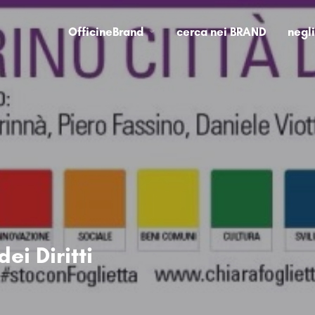
OfficineBrand
cerca nei BRAND
negl
ei Diritti