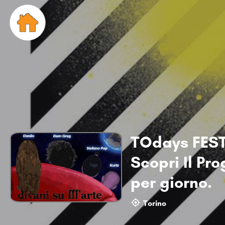
TOdays FEST
Scopri Il Pr
per giorno.
Torino