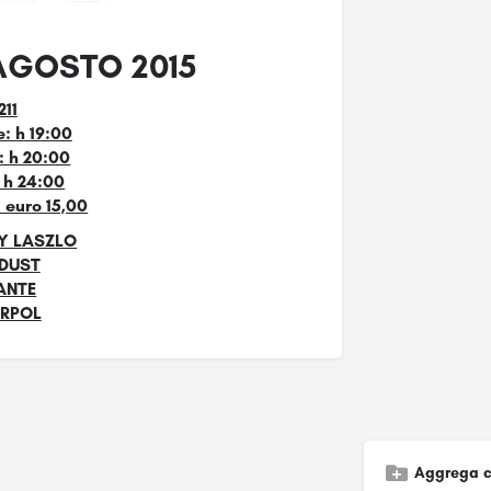
AGOSTO 2015
11
: h 19:00
i: h 20:00
: h 24:00
: euro 15,00
Y LASZLO
DUST
ANTE
ERPOL
Aggrega c