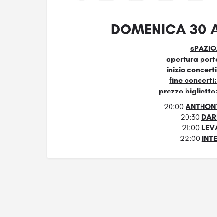
DOMENICA 30 
sPAZIO2
apertura porte
inizio concert
fine concerti
prezzo biglietto
20:00
ANTHON
20:30
DAR
21:00
LEV
22:00
INT