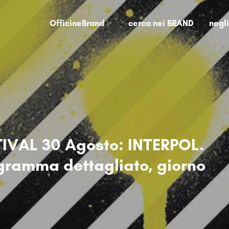
OfficineBrand
cerca nei BRAND
negl
IVAL 30 Agosto: INTERPOL.
ogramma dettagliato, giorno