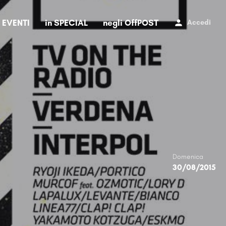
i EVENTI
in SPECIAL
negli OffPOST
Accedi
Domenica
30/08/2015