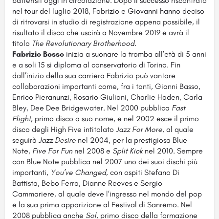
batteristi oggi in circolazione. Dopo il successo riscontrato
nel tour del luglio 2018, Fabrizio e Giovanni hanno deciso
di ritrovarsi in studio di registrazione appena possibile, il
risultato il disco che uscirà a Novembre 2019 e avrà il
titolo
The Revolutionary Brotherhood.
Fabrizio Bosso
inizia a suonare la tromba all’età di 5 anni
e a soli 15 si diploma al conservatorio di Torino. Fin
dall’inizio della sua carriera Fabrizio può vantare
collaborazioni importanti come, fra i tanti, Gianni Basso,
Enrico Pieranunzi, Rosario Giuliani, Charlie Haden, Carla
Bley, Dee Dee Bridgewater. Nel 2000 pubblica
Fast
Flight
, primo disco a suo nome, e nel 2002 esce il primo
disco degli High Five intitolato
Jazz For More
, al quale
seguirà
Jazz Desire
nel 2004, per la prestigiosa Blue
Note,
Five For Fun
nel 2008 e
Split Kick
nel 2010. Sempre
con Blue Note pubblica nel 2007 uno dei suoi dischi più
importanti,
You’ve Changed
, con ospiti Stefano Di
Battista, Bebo Ferra, Dianne Reeves e Sergio
Cammariere, al quale deve l’ingresso nel mondo del pop
e la sua prima apparizione al Festival di Sanremo. Nel
2008 pubblica anche
Sol
, primo disco della formazione