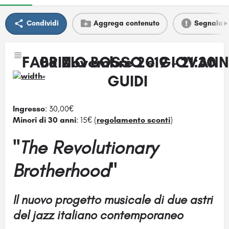
Condividi
Aggrega contenuto
Segnala
FABRIZIO BOSSO e GIOVANN
08 Novembre 2019 - 21:30
GUIDI
Ingresso
: 30,00€
Minori di 30 anni
: 15€ (
regolamento sconti
)
"The Revolutionary
Brotherhood"
Il nuovo progetto musicale di due astri
del jazz italiano contemporaneo