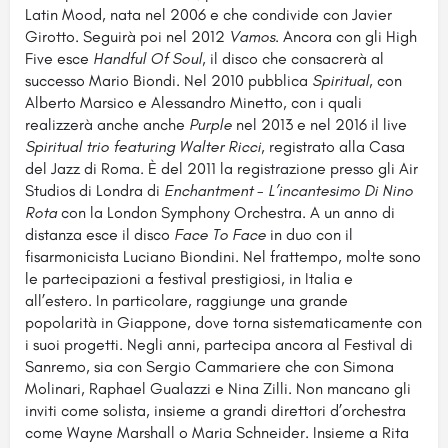
Latin Mood, nata nel 2006 e che condivide con Javier
Girotto. Seguirà poi nel 2012
Vamos
. Ancora con gli High
Five esce
Handful Of Soul
, il disco che consacrerà al
successo Mario Biondi. Nel 2010 pubblica
Spiritual
, con
Alberto Marsico e Alessandro Minetto, con i quali
realizzerà anche anche
Purple
nel 2013 e nel 2016 il live
Spiritual trio featuring Walter Ricci
, registrato alla Casa
del Jazz di Roma. È del 2011 la registrazione presso gli Air
Studios di Londra di
Enchantment - L’incantesimo Di Nino
Rota
con la London Symphony Orchestra. A un anno di
distanza esce il disco
Face To Face
in duo con il
fisarmonicista Luciano Biondini. Nel frattempo, molte sono
le partecipazioni a festival prestigiosi, in Italia e
all’estero. In particolare, raggiunge una grande
popolarità in Giappone, dove torna sistematicamente con
i suoi progetti. Negli anni, partecipa ancora al Festival di
Sanremo, sia con Sergio Cammariere che con Simona
Molinari, Raphael Gualazzi e Nina Zilli. Non mancano gli
inviti come solista, insieme a grandi direttori d’orchestra
come Wayne Marshall o Maria Schneider. Insieme a Rita