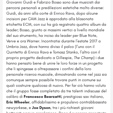
Giovanni Guidi e Fabrizio Bosso sono due musicisti dai
percorsi personali e predilezioni estetiche molto diverse:
Guidi, da anni alla corte di Enrico Rava, dopo alcune
incisioni per CAM Jazz è approdato alla blasonata
etichetta ECM, con cui ha già registrato quattro album da
leader; Bosso, giunto ai massimi vertici a livello mondiale
del suo strumento, ha inciso da leader per Blue Note,
Verve e ora Warner. Incontratisi durante l’estate 2017 a
Umbria Jazz, dove hanno diviso il palco (l’uno con il
Quintetto di Enrico Rava e Tomasz Stanko, l’altro con il
proprio progetto dedicato a Gillespie,
The Champ
) i due
hanno pensato bene di unire le loro forze in un progetto
che li spingesse a oltrepassare i confini della loro
personale ricerca musicale, dimostrando come nel jazz sia
comunque sempre possibile trovare punti in comune sui
quali costruire qualcosa di nuovo. Per far ciò hanno voluto
che il gruppo fosse completato da tre talenti indiscussi del
calibro di
Francesco Bearzatti
, prestigioso sax italiano,
Eric Wheeler
, affidabilissimo e propulsivo contrabbassista
newyorkese, e
Joe Dyson
, tra i più richiesti giovani