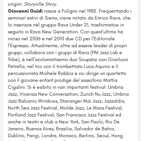
origini:
Storyville Story
.
Giovanni Guidi
nasce a Foligno nel 1985. Frequentando i
seminari estivi di Siena, viene notato da Enrico Rava, che
lo inserisce nel gruppo Rava Under 21, trasformatosi in
seguito in Rava New Generation. Con quest’ultimo ha
inciso nel 2006 e nel 2010 due CD per l’Editoriale
l’Espresso. Attualmente, oltre ad essere leader di propri
gruppi, collabora con i gruppi di Rava (PM Jazz Lab e
Tribe), è nell’acclamatissimo duo Soupstar con Gianluca
Petrella, nel trio con il trombettista Luca Aquino e il
percussionista Michele Rabbia e co-dirige un quartetto
con il giovane enfant prodige del sassofono Mattia
Cigalini. Si è esibito in vari importanti festival: Umbria
Jazz, Vicenza New Conversation, Zurich Nu Jazz, Umbria
Jazz Balcanic Windows, Stavanger Mai Jazz, Jazzaldia,
North Sea Jazz Festival, Molde Jazz, Le Mans Festival,
Portland Jazz Festival, San Francisco Jazz Festival ed
anche in teatri e club a New York, San Paolo, Rio De
Janeiro, Buenos Aires, Brasilia, Salvador de Bahia,
Dublino, Parigi, Londra, Monaco, Berlino, Seoul, Hong