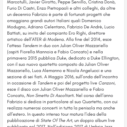
Marcotulli, Javier Girotto, Peppe Servillo, Cristina Donà,
Furio Di Castri, Enzo Pietropaoli e altri colleghi, da oltre
un decennio Fabrizio è parte di fortunati progetti che
omaggiano grandi autori Italiani quali Domenico
Modugno, Adriano Celentano, Fabrizio De Andrè, Lucio
Battisti, su invito del compianto Ero Righi, direttore
artistico dell’ATER di Modena. Alla fine del 2014, esce
l’atteso
Tandem
in duo con Julian Oliver Mazzariello
(ospiti Fiorella Mannoia e Fabio Concato) e nella
primavera 2015 pubblica
Duke
, dedicato a Duke Ellington,
con il suo nuovo quartetto composto da Julian Oliver
Mazzariello, Luca Alemanno e Nicola Angelucci e una
sezione di sei fiati. A Maggio 2016, sull’onda dell’incontro
in occasione di
Tandem
e poi del progetto live
Canzoni
,
esce il disco con Julian Oliver Mazzariello e Fabio
Concato,
Non Smetto Di Ascoltarti
. Nel corso dell’anno
Fabrizio si dedica in particolare al suo Quartetto, con cui
realizza numerosi concerti in tutta la penisola ma anche
all’estero. In questo intenso tour matura l’idea della
pubblicazione di
State Of The Art,
un doppio album live
pubblicato nel 2017. Nell’edizione 2017 di Umbria Jazz