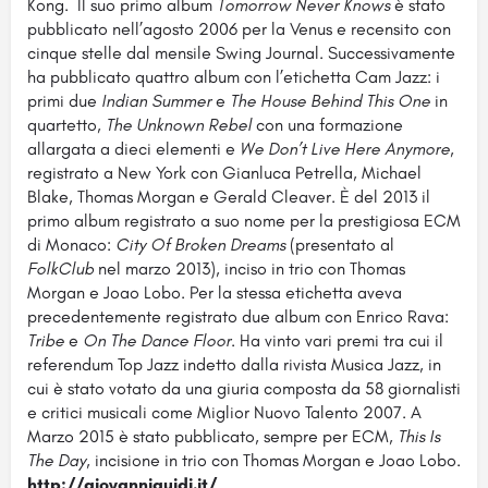
Kong. Il suo primo album
Tomorrow Never Knows
è stato
pubblicato nell’agosto 2006 per la Venus e recensito con
cinque stelle dal mensile Swing Journal. Successivamente
ha pubblicato quattro album con l’etichetta Cam Jazz: i
primi due
Indian Summer
e
The House Behind This One
in
quartetto,
The Unknown Rebel
con una formazione
allargata a dieci elementi e
We Don’t Live Here Anymore
,
registrato a New York con Gianluca Petrella, Michael
Blake, Thomas Morgan e Gerald Cleaver. È del 2013 il
primo album registrato a suo nome per la prestigiosa ECM
di Monaco:
City Of Broken Dreams
(presentato al
FolkClub
nel marzo 2013), inciso in trio con Thomas
Morgan e Joao Lobo. Per la stessa etichetta aveva
precedentemente registrato due album con Enrico Rava:
Tribe
e
On The Dance Floor
. Ha vinto vari premi tra cui il
referendum Top Jazz indetto dalla rivista Musica Jazz, in
cui è stato votato da una giuria composta da 58 giornalisti
e critici musicali come Miglior Nuovo Talento 2007. A
Marzo 2015 è stato pubblicato, sempre per ECM,
This Is
The Day,
incisione in trio con Thomas Morgan e Joao Lobo.
http://giovanniguidi.it/