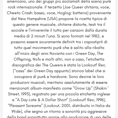
americano, uno dei gruppi più acclamati della scena punk
rock internazionale. Il terzetto (Joe Queer chitarra, voce,
Cheeto Crash: basso, voce, Hoglog: batteria) proveniente
dal New Hampshire (USA) propone la ricetta tipica di
questo genere musicale, chitarre distorte, testi tra il
sociale e l'irriverente il tutto per canzoni dalla durata
media di 2 minuti l'una. Si sono formati nel 1982, e
possono essere sicuramente definiti tra i capostipiti di
tutto quel movimento punk che è salito alla ribalta
all'inizio degli anni Novanta con i Green Day, The
Offspring, Nofx e molti altri, non a caso, l'etichetta
discografica dei The Queers è stata la Lookout! Rec.
("casa" dei Green Day appunto) storica label che si
occupava di punk e hardcore. Sono decine le loro
produzioni musicali, meritano assolutamente di essere
menzionati album-manifesto come "Grow Up" (Shakin '
Street, 1993), registrato per una piccola etichetta inglese
e "A Day Late & A Dollar Short" (Lookout! Rec, 1996),
"Pleasant Screams" (Lookout, 2001, distribuito in Italia da
Wide), che segna un ritorno a sonorità più aggressive
della band soprattutto grazie alla produzione di una delle