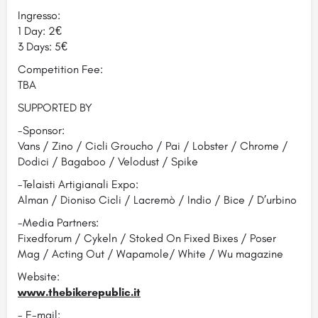
Ingresso:
1 Day: 2€
3 Days: 5€
Competition Fee:
TBA
SUPPORTED BY
-Sponsor:
Vans / Zino / Cicli Groucho / Pai / Lobster / Chrome /
Dodici / Bagaboo / Velodust / Spike
-Telaisti Artigianali Expo:
Alman / Dioniso Cicli / Lacremò / Indio / Bice / D’urbino
-Media Partners:
Fixedforum / Cykeln / Stoked On Fixed Bixes / Poser
Mag / Acting Out / Wapamole/ White / Wu magazine
Website:
www.thebikerepublic.it
- E-mail: