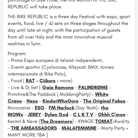
REPUBLIC will take place.
THE BIKE REPUBLIC is a three day Festival with expo, sport
events, food, live / dJ sets on three stages throughout the
day until late at night, with the participation of guests
from all over Italy and the most innovative musical
realities in Turin.
Program:
- Prima Expo europea di telaisti indipendenti,
- Eventi sportivi (Cyclocross, Alleycat, BMX, torneo
internazionale di Bike Polo),
- Food (
RAT
+
Cükers
+ more)
- Live & Dj Set [
Gaia Ramona
-
PALINDRØME
-
Primitive&The Paddock ( MobbingParty) -
White
Crane
-
Haze
-
KinderWhoOore
-
The Original Fakes
-
Novocaina -
ESO
-
FM Harlock
(Say Yeah)-
the
WOWs
-
JERRY
-
Dylan God
-
C L K T V
-
Ohhh C'mon
-
Kermit & Neve (
The Dreamers
) - KWAGE
TOMAT
+Kwality
-
THE AMBASSADORS
-
MALAFEMMINE
- Marty Party +
MANY MORE TBA ]