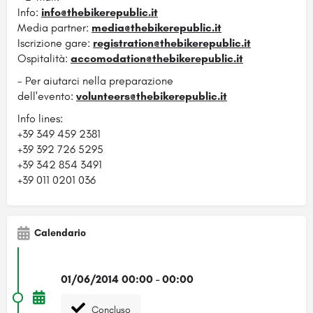
Info:
info@thebikerepublic.it
Media partner:
media@thebikerepublic.it
Iscrizione gare:
registration@thebikerepublic.it
Ospitalità:
accomodation@thebikerepublic.it
- Per aiutarci nella preparazione
dell'evento:
volunteers@thebikerepublic.it
Info lines:
+39 349 459 2381
+39 392 726 5295
+39 342 854 3491
+39 011 0201 036
Calendario
01/06/2014 00:00 - 00:00
Concluso