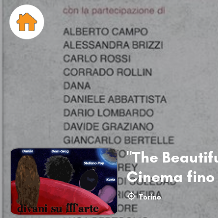
"The Beautifu
Cinema fino 
Torino