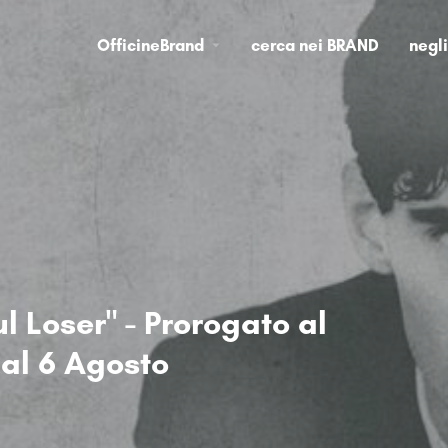
OfficineBrand
cerca nei BRAND
negl
l Loser" - Prorogato al
al 6 Agosto