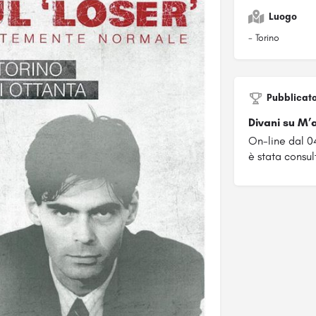
Luogo
- Torino
Pubblicat
Divani su M’
On-line dal 
è stata consul