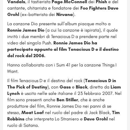
Vandals
, il tastierista
Page McConnell
dei
Phish
e del
cantante, chitarrista e fondatore dei
Foo Fighters Dave
Grohl
(ex-batterista dei
Nirvana
).
La canzone Dio presente sull'album piacque molto a
Ronnie James Dio
(a cui la canzone è ispirata), il quale
invitò i due membri di Tenacious D a prendere parte nel
video del singolo Push.
Ronnie James Dio ha
partecipato appunto al film Tenacious D e il destino
del rock del 2006.
Hanno collaborato con i Sum 41 per la canzone Things I
Want.
Il film Tenacious D e il destino del rock (
Tenacious D in
The Pick of Destiny
), con
Gass
e
Black
, diretto da
Liam
Lynch
è uscito nelle sale italiane il 23 febbraio 2007. Nel
film sono presenti anche
Ben Stiller
, che è anche
produttore del film, Ronnie James Dio nei panni di se
stesso,
Meat Loaf
nel ruolo del padre di Jack Black,
Tim
Robbins
che interpreta Lo Straniero e
Dave Grohl
nel
ruolo di Satana.