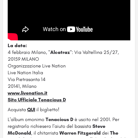
La data:
4 febbraio Milano, "
Alcatraz
":
Via Valtellina 25/27,
20159 MILANO
Organizzazione Live Nation
Live Nation Italia
Via Pietrasanta 14
20141, Milano
www.livenation.it
Sito Ufficiale Tenacious D
Acquista
QUI
il biglietto!
L'album omonimo
Tenacious D
è uscito nel 2001. Per
registrarlo richiesero l'aiuto del bassista
Steve
McDonald
, il chitarrista
Warren Fitzgerald
dei
The