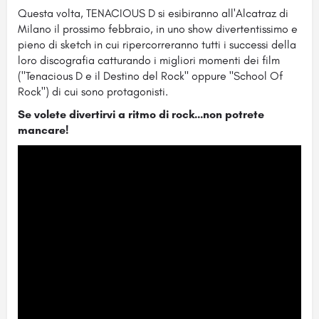
Questa volta, TENACIOUS D si esibiranno all'Alcatraz di
Milano il prossimo febbraio, in uno show divertentissimo e
pieno di sketch in cui ripercorreranno tutti i successi della
loro discografia catturando i migliori momenti dei film
("Tenacious D e il Destino del Rock" oppure "School Of
Rock") di cui sono protagonisti.
Se volete divertirvi a ritmo di rock...non potrete
mancare!