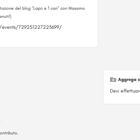
ntazione del blog "Lapo e 'l can" con Massimo
nuti!)
om/events/729251227223699/
Aggrega c
Devi effettuare
ontributo.