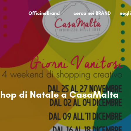
OfficineBrand
cerca nei BRAND
negl
hop di Natale a CasaMalta