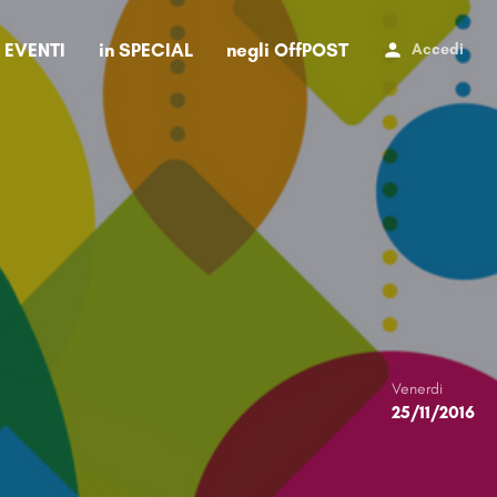
i EVENTI
in SPECIAL
negli OffPOST
Accedi
Venerdi
25/11/2016