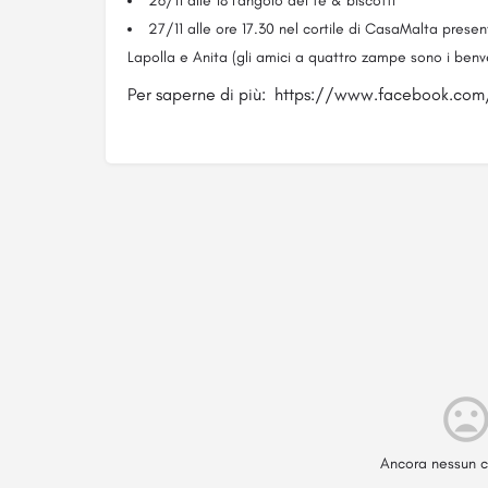
26/11 alle 18 l'angolo del tè & biscotti
27/11 alle ore 17.30 nel cortile di CasaMalta prese
Lapolla e Anita (gli amici a quattro zampe sono i benve
Per saperne di più: https://www.facebook.c
Ancora nessun c