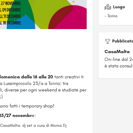
Luogo
- Torino
Pubblicat
CasaMalta
On-line dal 2
è stata consul
domenica dalle 16 alle 20
tanti creativi ti
a Lussimpiccolo 23/a a Torino: tra
ali, diverse per ogni weekend e studiate per
;)
sono fatti i temporary shop!
 25/27 novembr
e:
di CasaMalta: dj set a cura di Moma Dj