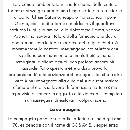
La vicenda, ambientata in una farmacia della cintura
torinese, si svolge durante una lunga notte e ruota intorno
al dottor Ulisse Saturno, scapolo maturo, suo nipote
Quinto, ciclista dilettante e maldestro, il guardiano
notturno Luigi, suo amico, e la dottoressa Emma, vedova
Pochettino, severa titolare della farmacia che dovrà
confrontarsi con le idee moderne della figlia Paola. A
movimentare la nottata intervengono, tra telefoni che
squillano continuamente, ammalati più o meno
immaginari e clienti assurdi con pretese ancora più
assurde. Tutto questo mette a dura prova la
professionalità e la pazienza del protagonista, che a dire
il vero è più impegnato alla cura del suo cuore malato
d’amore che al suo lavoro di farmacista notturno; ma
l’imprevisto è sempre in agguato e la vicenda si complica
in un susseguirsi di esilaranti colpi di scena.
La compagnia
La compagnia pone le sue radici a Torino a fine degli anni
’70, esibendosi con il nome di CCS AVIS. L’esperienza