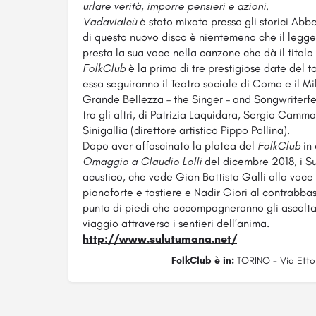
urlare verità, imporre pensieri e azioni.
Vadavialcù
è stato mixato presso gli storici Abb
di questo nuovo disco è nientemeno che il legg
presta la sua voce nella canzone che dà il titolo 
FolkClub
è la prima di tre prestigiose date del 
essa seguiranno il Teatro sociale di Como e il Mil
Grande Bellezza – the Singer – and Songwriterfes
tra gli altri, di Patrizia Laquidara, Sergio Camm
Sinigallia (direttore artistico Pippo Pollina).
Dopo aver affascinato la platea del
FolkClub
in
Omaggio a Claudio Lolli
del dicembre 2018, i Su
acustico, che vede Gian Battista Galli alla voce
pianoforte e tastiere e Nadir Giori al contrabbas
punta di piedi che accompagneranno gli ascolta
viaggio attraverso i sentieri dell’anima.
http://www.sulutumana.net/
FolkClub è in:
TORINO - Via Ettor