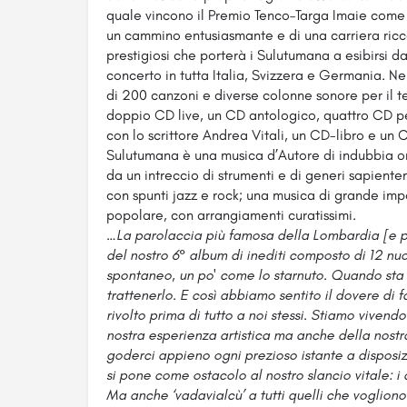
quale vincono il Premio Tenco–Targa Imaie come m
un cammino entusiasmante e di una carriera ricca
prestigiosi che porterà i Sulutumana a esibirsi dal
concerto in tutta Italia, Svizzera e Germania. Ne
di 200 canzoni e diverse colonne sonore per il te
doppio CD live, un CD antologico, quattro CD pe
con lo scrittore Andrea Vitali, un CD-libro e un C
Sulutumana è una musica d’Autore di indubbia orig
da un intreccio di strumenti e di generi sapiente
con spunti jazz e rock; una musica di grande impa
popolare, con arrangiamenti curatissimi.
…La parolaccia più famosa della Lombardia [e pi
del nostro 6° album di inediti composto di 12 n
spontaneo, un po' come lo starnuto. Quando sta 
trattenerlo. E così abbiamo sentito il dovere di f
rivolto prima di tutto a noi stessi. Stiamo viven
nostra esperienza artistica ma anche della nostr
goderci appieno ogni prezioso istante a disposizi
si pone come ostacolo al nostro slancio vitale: i d
Ma anche ‘vadavialcù’ a tutti quelli che vogliono