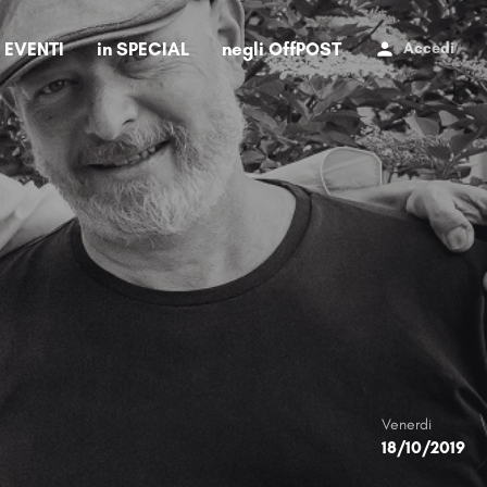
i EVENTI
in SPECIAL
negli OffPOST
Accedi
Venerdi
18/10/2019