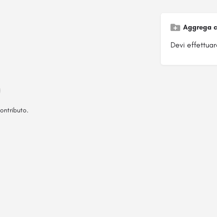
Aggrega c
Devi effettuare
ontributo.
Pagina ospitata su
officinebrand