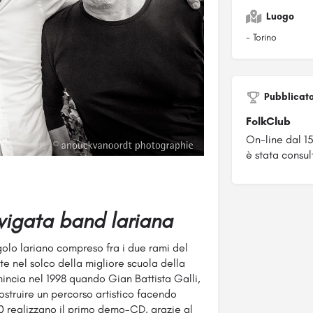
Luogo
- Torino
Pubblicat
FolkClub
On-line dal 1
è stata consul
avigata band lariana
golo lariano compreso fra i due rami del
 nel solco della migliore scuola della
incia nel 1998 quando Gian Battista Galli,
struire un percorso artistico facendo
00 realizzano il primo demo-CD, grazie al