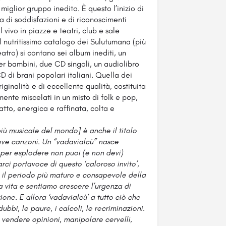
iglior gruppo inedito. È questo l’inizio di
 di soddisfazioni e di riconoscimenti
 vivo in piazze e teatri, club e sale
l nutritissimo catalogo dei Sulutumana (più
atro) si contano sei album inediti, un
r bambini, due CD singoli, un audiolibro
D di brani popolari italiani. Quella dei
inalità e di eccellente qualità, costituita
mente miscelati in un misto di folk e pop,
tto, energica e raffinata, colta e
ù musicale del mondo] è anche il titolo
uove canzoni. Un “vadavialcù” nasce
per esplodere non puoi (e non devi)
arci portavoce di questo ‘caloroso invito’,
do il periodo più maturo e consapevole della
a vita e sentiamo crescere l’urgenza di
one. E allora ‘vadavialcù’ a tutto ciò che
ubbi, le paure, i calcoli, le recriminazioni.
 vendere opinioni, manipolare cervelli,