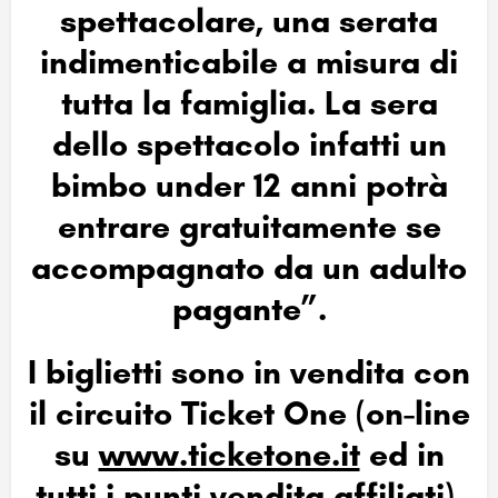
spettacolare, una serata
indimenticabile a misura di
tutta la famiglia.
La sera
dello spettacolo infatti un
bimbo under 12 anni potrà
entrare gratuitamente se
accompagnato da un adulto
pagante
”.
I biglietti sono in vendita con
il
circuito Ticket One
(on-line
su
www.ticketone.it
ed in
tutti i punti vendita affiliati),