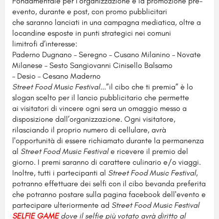
Fondamentale per l’organizzazione è la promozione pre-
evento, durante e post, con promo pubblicitari
che saranno lanciati in una campagna mediatica, oltre a
locandine esposte in punti strategici nei comuni
limitrofi d’interesse:
Paderno Dugnano – Seregno – Cusano Milanino – Novate
Milanese – Sesto Sangiovanni Cinisello Balsamo
– Desio – Cesano Maderno
Street Food Music Festival...
”il cibo che ti premia” è lo
slogan scelto per il lancio pubblicitario che permette
ai visitatori di vincere ogni sera un omaggio messo a
disposizione dall’organizzazione. Ogni visitatore,
rilasciando il proprio numero di cellulare, avrà
l'opportunità di essere richiamato durante la permanenza
al
Street Food Music Festival
e ricevere il premio del
giorno. I premi saranno di carattere culinario e/o viaggi.
Inoltre, tutti i partecipanti al
Street Food Music Festival,
potranno effettuare dei selfi con il cibo bevanda preferita
che potranno postare sulla pagina facebook dell'evento e
partecipare ulteriormente ad
Street Food Music Festival
SELFIE GAME
dove il selfie più votato avrà diritto al