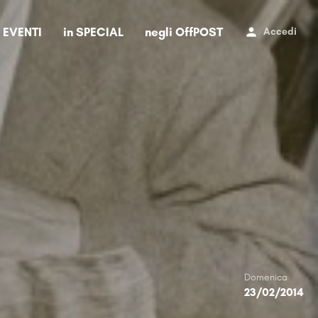
i EVENTI
in SPECIAL
negli OffPOST
Accedi
Domenica
23/02/2014