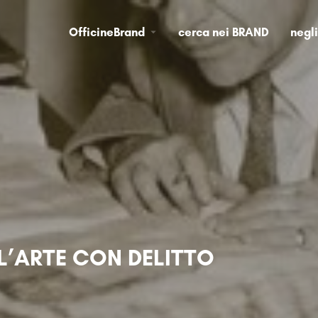
OfficineBrand
cerca nei BRAND
negl
L’ARTE CON DELITTO