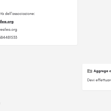
ità dell'associazione:
lea.org
esilea.org
384481533
Aggrega c
Devi effettuare