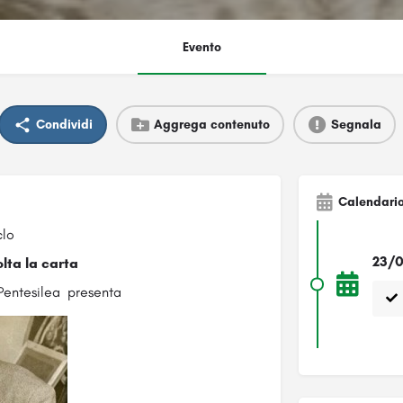
Evento
Condividi
Aggrega contenuto
Segnala
Calendari
clo
23/0
Volta la carta
 Pentesilea presenta