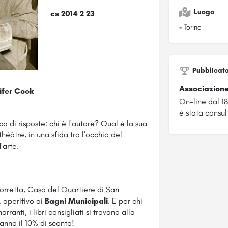
Luogo
cs 2014 2 23
- Torino
Pubblicat
Associazione
ifer Cook
On-line dal 1
è stata consul
a di risposte: chi è l'autore? Qual è la sua
théâtre, in una sfida tra l’occhio del
'arte.
Torretta, Casa del Quartiere di San
, aperitivo ai
Bagni Municipali
. E per chi
rranti, i libri consigliati si trovano alla
hanno il 10% di sconto!