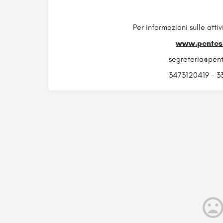
Per informazioni sulle attiv
www.pentesi
segreteria@pent
3473120419 - 3