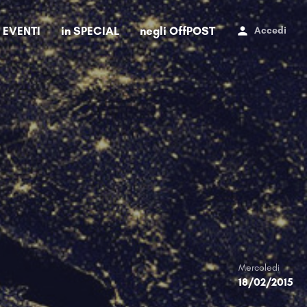
i EVENTI
in SPECIAL
negli OffPOST
Accedi
Mercoledi
18/02/2015