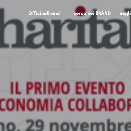
OfficineBrand
cerca nei BRAND
negl