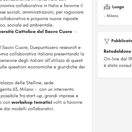
conomia collaborativa in Italia e favorire il
Luogo
ese sociali, amministrazioni, per ragionare
- Milano
collaborativa e proporre nuove risposte
ico, sociale ed ambientale.
versità Cattolica del Sacro Cuore
-
Pubblicat
el Sacro Cuore, Duepuntozero research e
Retedeldono
mia collaborativa italiana presentando la
On-line dal 1
nsione degli italiani all'utilizzo di questi
è stata consul
sulle questioni economiche e giuridiche dei
Palazzo delle Stelline, sede
enta 63, Milano - con un intervento
 possibile fra start-up, grandi imprese e
no con
workshop tematici
volti a favorire
te dai modelli collaborativi.