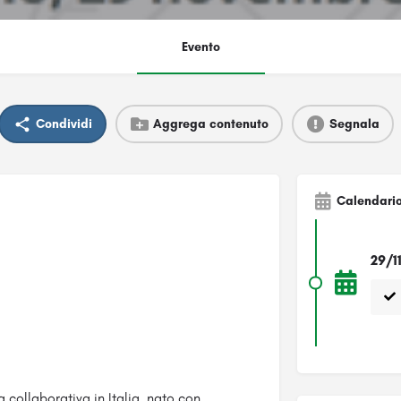
Evento
Condividi
Aggrega contenuto
Segnala
Calendari
29/1
 collaborativa in Italia, nato con