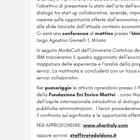
l’obiettivo di presentare lo stato dell’arte dell’e
dialogo tra start up collaborative, aziende, impr
insieme sulle opportunità offerte dall’economia 
alle sfide lanciate dall’attuale contesto econom
Ci sarà una
conferenza
al
mattino
presso l’
Uni
largo Agostino Gemelli 1, Milano
In seguito ModaCult dell’Università Cattolica d
IBM tracceranno il quadro aggiornato dell’econo
mappatura delle esperienze e l’analisi della prope
servizi. La mattinata si concluderà con un focus 
servizi collaborativi.
Nel
pomeriggio
le attività riprendono presso il 
della
Fondazione Eni Enrico Mattei
- corso Mag
dell’ospite internazionale introduttivo al dialogo
pubbliche amministrazioni. I lavori procederan
il confronto sul significato e le opportunità offer
PER APPROFONDIRE:
www.sharitaly.com
oppure scrivici:
staff@retedeldono.it