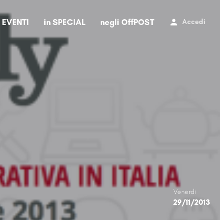
i EVENTI
in SPECIAL
negli OffPOST
Accedi
Venerdi
29/11/2013