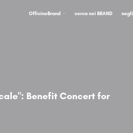
OfficineBrand
cerca nei BRAND
negl
ale": Benefit Concert for