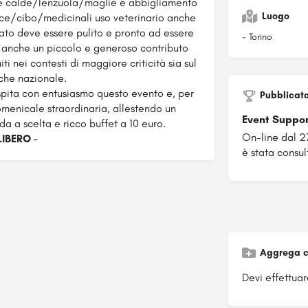
e calde/lenzuola/maglie e abbigliamento
Luogo
cce/cibo/medicinali uso veterinario anche
nato deve essere pulito e pronto ad essere
- Torino
oso anche un piccolo e generoso contributo
i nei contesti di maggiore criticità sia sul
 che nazionale.
pita con entusiasmo questo evento e, per
Pubblicat
menicale straordinaria, allestendo un
Event Suppo
da a scelta e ricco buffet a 10 euro.
On-line dal 2
IBERO -
è stata consul
Aggrega c
Devi effettuare