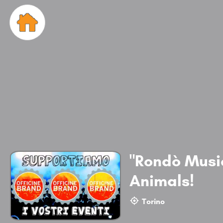
"Rondò Music
Animals!
Torino