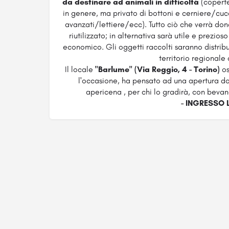
da destinare ad animali in difficoltà
(copert
in genere, ma privato di bottoni e cerniere/cu
avanzati/lettiere/ecc). Tutto ciò che verrà do
riutilizzato; in alternativa sarà utile e prezi
economico. Gli oggetti raccolti saranno distribuit
territorio regionale
Il locale
"Barlume" (Via Reggio, 4 - Torino)
os
l'occasione, ha pensato ad una apertura do
apericena , per chi lo gradirà, con bevan
- INGRESSO L