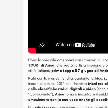
Dopo la speciale anteprima con i concerti di R
TOUR” di Arisa
, che vedrà l’artista impegnata pe
città italiane
: prima tappa il 7 giugno all’Ande
Nata con la musica nel dna, cantante, attrice, sc
incredibile inizio 2014 che l’ha vista
trionfare a
delle classifiche radio
,
digitali e video
(sono o
“Controvento”),
Arisa
torna a incontrare il pubb
emozionare con la sua voce anche gli ascoltat
Durante i concerti presenterà alcuni dei brani d