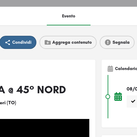
Evento
Condividi
Aggrega contenuto
Segnala
Calendari
SA @ 45° NORD
08/0
eri (TO)