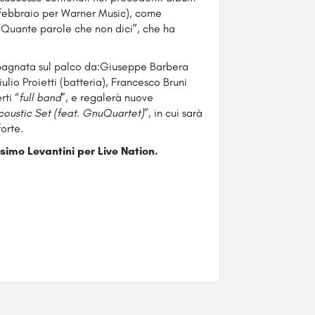
 febbraio per Warner Music), come
“Quante parole che non dici”, che ha
agnata sul palco da:Giuseppe Barbera
ulio Proietti (batteria), Francesco Bruni
rti “
full band
”, e regalerà nuove
coustic Set (feat. GnuQuartet)
”, in cui sarà
orte.
imo Levantini per Live Nation.