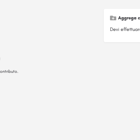
Aggrega c
Devi effettuare
ontributo.
Pagina ospitata su
officinebrand