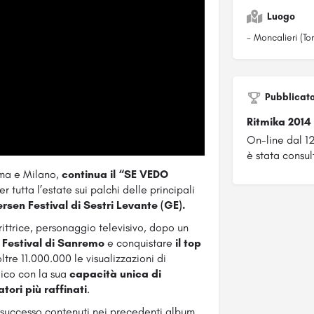
Luogo
- Moncalieri (Tor
Pubblicat
Ritmika 2014
On-line dal 1
è stata consul
oma e Milano,
continua il “SE VEDO
r tutta l’estate sui palchi delle principali
rsen Festival di Sestri Levante (GE).
rittrice, personaggio televisivo, dopo un
l Festival di Sanremo
e conquistare
il top
ltre 11.000.000 le visualizzazioni di
lico con la sua
capacità unica di
ori più raffinati
.
i successo contenuti nei precedenti album