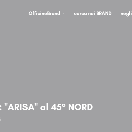
OfficineBrand
cerca nei BRAND
negl
: "ARISA" al 45° NORD
i