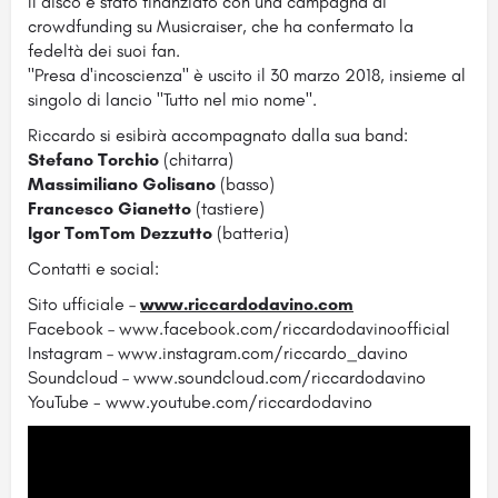
Il disco è stato finanziato con una campagna di
crowdfunding su Musicraiser, che ha confermato la
fedeltà dei suoi fan.
"Presa d'incoscienza" è uscito il 30 marzo 2018, insieme al
singolo di lancio "Tutto nel mio nome".
Riccardo si esibirà accompagnato dalla sua band:
Stefano Torchio
(chitarra)
Massimiliano Golisano
(basso)
Francesco Gianetto
(tastiere)
Igor TomTom Dezzutto
(batteria)
Contatti e social:
Sito ufficiale –
www.riccardodavino.com
Facebook – www.facebook.com/riccardodavinoofficial
Instagram – www.instagram.com/riccardo_davino
Soundcloud – www.soundcloud.com/riccardodavino
YouTube - www.youtube.com/riccardodavino