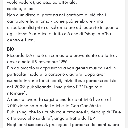
vuole vedere), sia essa caratteriale,
sociale, etica.
Non è un disco di protesta nei confronti di ciò che il
cantautore ha intorno - come può sembrare - ma
un'autoanalisi priva di schermature ed ipocrisie in quanto
egli stesso è artefice di tutto ciò che di "sbagliato"ha
dentro e fuori.
BIO
Riccardo D'Avino è un cantautore proveniente da Torino,
dove è nato il 9 novembre 1986.
Fin da piccolo si appassiona a vari generi musicali ed in
particolar modo alla canzone d'autore. Dopo aver
suonato in varie band locali, inizia il suo percorso solista
nel 2009, pubblicando il suo primo EP "Fuggire e
ritornare".
A questo lavoro fa seguito una forte attività live e nel
2010 viene notato dall'etichetta Can Can Music
Publishing, che lo ripubblica e produce il videoclip di "Due
o tre cose che so di te", singolo tratto dall'EP.
Negli anni successivi, prosegue il percorso del cantautore