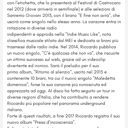
con l'etichetta, che lo presenterà al Festival di Castrocaro
nel 2012 (dove arriverà in semifinale) e alle selezioni di
Sanremo Giovani 2013, con il brano "E fine non avrà", che
uscirà come singolo nello stesso anno. La canzone entra in
rotazione in diverse radio
indipendenti e approda nella "Indie Music Like", nota
classifica musicale stilata dal MEI e dedicata ai brani più
trasmessi dalle radio indie. Nel 2014, Riccardo pubblica
un nuovo singolo, "C'è qualcosa che non va", che riscuote
un ottimo successo sul web, grazie ad un videoclip
divertente ed ironico. Sarà il preludio per il suo
primo album, "Ritorno al silenzio", uscito nel 2015 e
contenente 10 brani, tra cui il nuovo singolo "Maledetta
domenica", forse la sua canzone più conosciuta ed
apprezzata ad oggi. Al disco ha fatto seguito un tour in
diverse regioni d'Italia, che ha contribuito a rendere
Riccardo più popolare nel panorama underground
italiano.
Forte di questi risultati, a fine 2017 Riccardo registra il suo
nuovo album "Presa d'incoscienza".