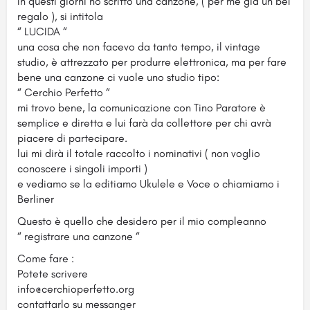
In questi giorni ho scritto una canzone, ( per me già un bel
regalo ), si intitola
“ LUCIDA “
una cosa che non facevo da tanto tempo, il vintage
studio, è attrezzato per produrre elettronica, ma per fare
bene una canzone ci vuole uno studio tipo:
“ Cerchio Perfetto “
mi trovo bene, la comunicazione con Tino Paratore è
semplice e diretta e lui farà da collettore per chi avrà
piacere di partecipare.
lui mi dirà il totale raccolto i nominativi ( non voglio
conoscere i singoli importi )
e vediamo se la editiamo Ukulele e Voce o chiamiamo i
Berliner
Questo è quello che desidero per il mio compleanno
“ registrare una canzone “
Come fare :
Potete scrivere
info@cerchioperfetto.org
contattarlo su messanger