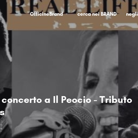
OfficineBrand
cerca nei BRAND
negl
n concerto a Il Peocio - Tributo
s