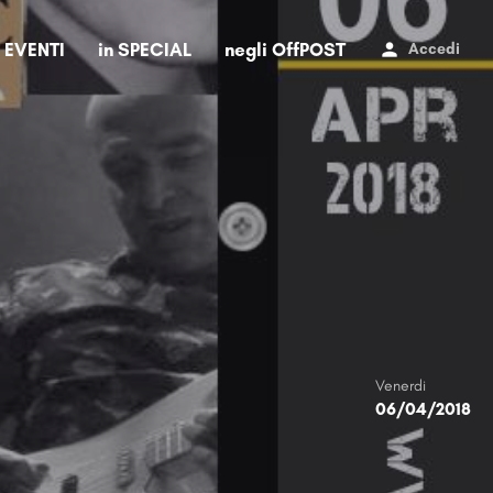
i EVENTI
in SPECIAL
negli OffPOST
Accedi
Venerdi
06/04/2018