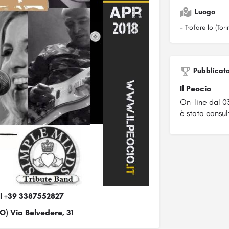
Luogo
- Trofarello (Tori
Pubblicat
Il Peocio
On-line dal 0
è stata consul
al +39 3387552827
TO) Via Belvedere, 31