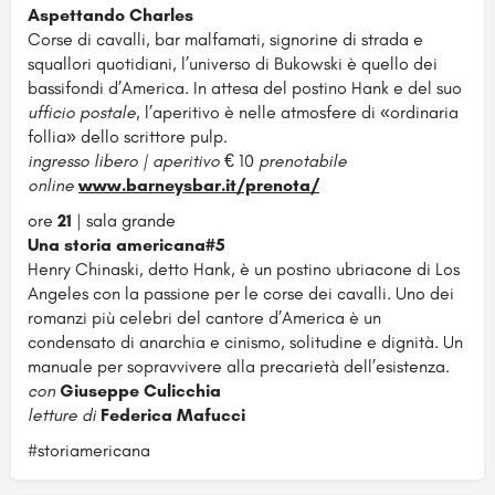
Aspettando Charles
Corse di cavalli, bar malfamati, signorine di strada e
squallori quotidiani, l’universo di Bukowski è quello dei
bassifondi d’America. In attesa del postino Hank e del suo
ufficio
postale
, l’aperitivo è nelle atmosfere di «ordinaria
follia» dello scrittore pulp.
ingresso libero |
aperitivo
€ 10
prenotabile
online
www.barneysbar.it/prenota/
ore
21
| sala grande
Una storia americana#5
Henry Chinaski, detto Hank, è un postino ubriacone di Los
Angeles con la passione per le corse dei cavalli. Uno dei
romanzi più celebri del cantore d’America è un
condensato di anarchia e cinismo, solitudine e dignità. Un
manuale per sopravvivere alla precarietà dell’esistenza.
con
Giuseppe Culicchia
letture di
Federica Mafucci
#storiamericana