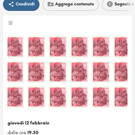
Condividi
Aggrega contenuto
Segnala
giovedì 12 febbraio
dalle ore
19.30