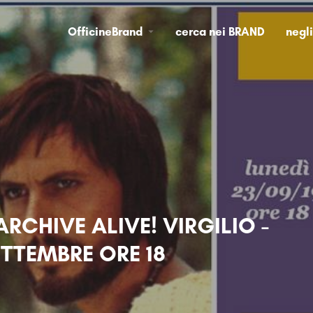
OfficineBrand
cerca nei BRAND
negl
ARCHIVE ALIVE! VIRGILIO -
ETTEMBRE ORE 18