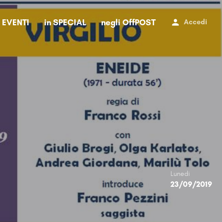
i EVENTI
in SPECIAL
negli OffPOST
Accedi
Lunedi
23/09/2019