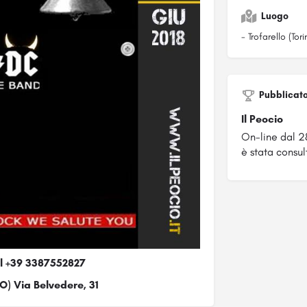
Luogo
- Trofarello (Tori
Pubblicat
Il Peocio
On-line dal 2
è stata consul
al +39 3387552827
TO) Via Belvedere, 31