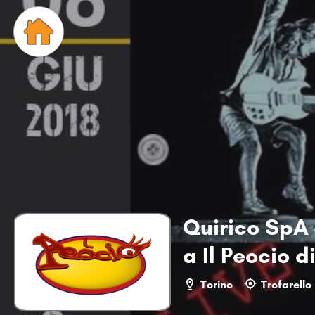
Quirico SpA 
a Il Peocio d
Torino
Trofarello