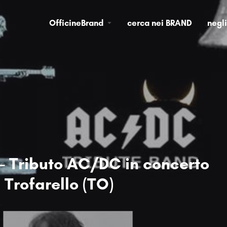
OfficineBrand
cerca nei BRAND
negl
- Tributo AC/DC in concerto
i Trofarello (TO)