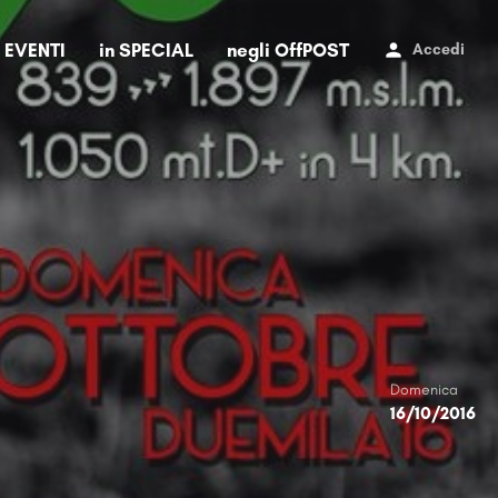
i EVENTI
in SPECIAL
negli OffPOST
Accedi
Domenica
16/10/2016