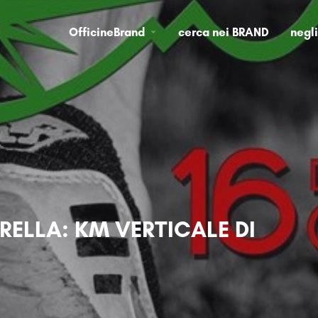
OfficineBrand
cerca nei BRAND
negl
RELLA: KM VERTICALE DI