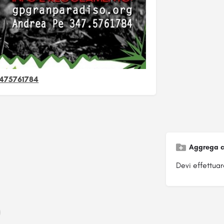
3475761784
Aggrega c
Devi effettuare