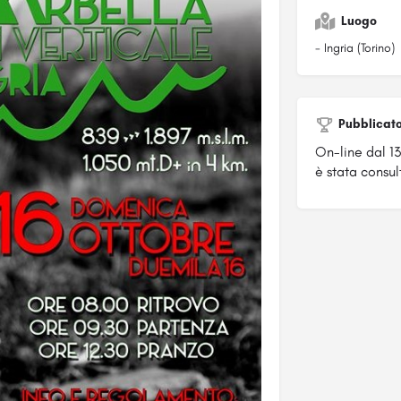
Luogo
- Ingria (Torino)
Pubblicat
On-line dal 1
è stata consult