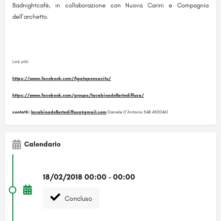
Badnightcafè, in collaborazione con Nuova Carini e Compagnia
dell’archetto.
Link utili:
https://www.facebook.com/Agatapensacitu/
https://www.facebook.com/groups/lacabinadellartediffusa/
contatti:
lacabinadellartediffusa
@
gmail.com
Daniele D’Antonio 348 4500461
Calendario
18/02/2018 00:00 - 00:00
Concluso