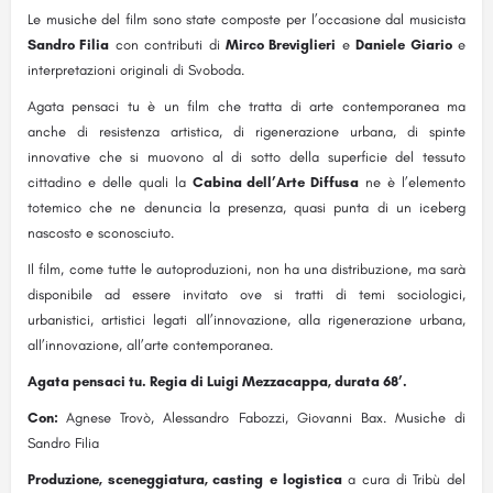
Le musiche del film sono state composte per l’occasione dal musicista
Sandro Filia
con contributi di
Mirco Breviglieri
e
Daniele Giario
e
interpretazioni originali di Svoboda.
Agata pensaci tu è un film che tratta di arte contemporanea ma
anche di resistenza artistica, di rigenerazione urbana, di spinte
innovative che si muovono al di sotto della superficie del tessuto
cittadino e delle quali la
Cabina dell’Arte Diffusa
ne è l’elemento
totemico che ne denuncia la presenza, quasi punta di un iceberg
nascosto e sconosciuto.
Il film, come tutte le autoproduzioni, non ha una distribuzione, ma sarà
disponibile ad essere invitato ove si tratti di temi sociologici,
urbanistici, artistici legati all’innovazione, alla rigenerazione urbana,
all’innovazione, all’arte contemporanea.
Agata pensaci tu. Regia di Luigi Mezzacappa, durata 68’.
Con:
Agnese Trovò, Alessandro Fabozzi, Giovanni Bax. Musiche di
Sandro Filia
Produzione, sceneggiatura, casting
e logistica
a cura di Tribù del