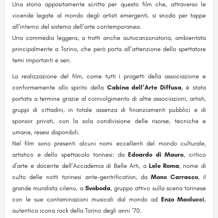
Una storia appositamente scritta per questo film che, attraverso le
vicende legate al mondo degli artisti emergenti, si snoda per tappe
all’interno del sistema dell’arte contemporanea.
Una commedia leggera, a tratti anche autocanzonatoria, ambientata
principalmente a Torino, che però porta all’attenzione dello spettatore
temi importanti e seri.
La realizzazione del film, come tutti i progetti della associazione e
conformemente allo spirito della
Cabina dell’Arte Diffusa
, è stata
portata a termine grazie al coinvolgimento di altre associazioni, artisti,
gruppi di cittadini, in totale assenza di finanziamenti pubblici e di
sponsor privati, con la sola condivisione delle risorse, tecniche e
umane, resesi disponibili.
Nel film sono presenti alcuni nomi eccellenti del mondo culturale,
artistico e dello spettacolo torinesi: da
Edoardo di Mauro
, critico
d’arte e docente dell’Accademia di Belle Arti, a
Lele Roma
, nome di
culto delle notti torinesi ante-gentrification, da
Mono Carrasco
, il
grande muralista cileno, a
Svoboda
, gruppo attivo sulla scena torinese
con le sue contaminazioni musicali dal mondo ad
Enzo Maolucci
,
autentica icona rock della Torino degli anni ‘70.