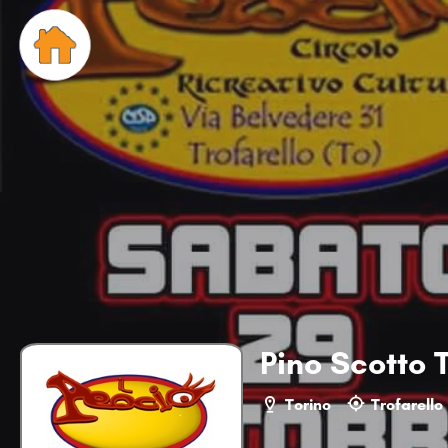
Pino Scotto T
Torino
Trofarello