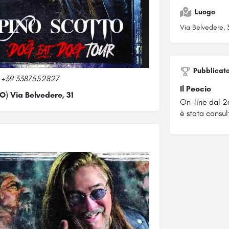
Luogo
Via Belvedere, 31
Pubblicat
al +39 3387552827
Il Peocio
TO) Via Belvedere, 31
On-line dal 
è stata consul