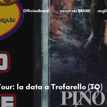
OfficineBrand
cerca nei BRAND
negl
our: la data a Trofarello (TO)