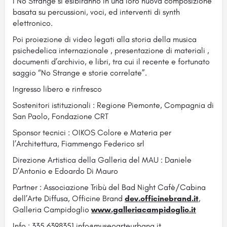
I No Strange si esibiranno in una loro nuova composizione
basata su percussioni, voci, ed interventi di synth
elettronico.
Poi proiezione di video legati alla storia della musica
psichedelica internazionale , presentazione di materiali ,
documenti d’archivio, e libri, tra cui il recente e fortunato
saggio “No Strange e storie correlate”.
Ingresso libero e rinfresco
Sostenitori istituzionali : Regione Piemonte, Compagnia di
San Paolo, Fondazione CRT
Sponsor tecnici : OIKOS Colore e Materia per
l’Architettura, Fiammengo Federico srl
Direzione Artistica della Galleria del MAU : Daniele
D’Antonio e Edoardo Di Mauro
Partner : Associazione Tribù del Bad Night Cafè/Cabina
dell’Arte Diffusa, Officine Brand
dev.officinebrand.it
,
Galleria Campidoglio
www.galleriacampidoglio.it
Info : 335 6398351 info@museoarteurbana.it