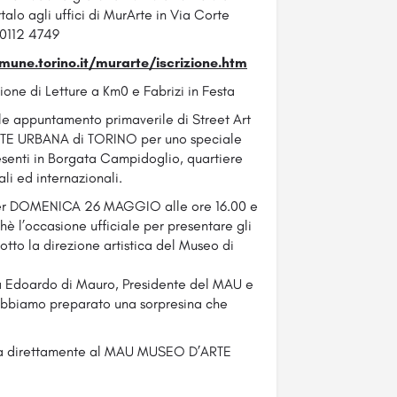
lo agli uffici di MurArte in Via Corte
 0112 4749
une.torino.it/murarte/iscrizione.htm
ione di Letture a Km0 e Fabrizi in Festa
le appuntamento primaverile di Street Art
RTE URBANA di TORINO per uno speciale
esenti in Borgata Campidoglio, quartiere
ali ed internazionali.
 per DOMENICA 26 MAGGIO alle ore 16.00 e
è l’occasione ufficiale per presentare gli
 sotto la direzione artistica del Museo di
à Edoardo di Mauro, Presidente del MAU e
vi abbiamo preparato una sorpresina che
 sarà direttamente al MAU MUSEO D’ARTE