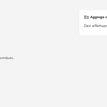
Aggrega c
Devi effettuare
ontributo.
Pagina ospitata su
officinebrand