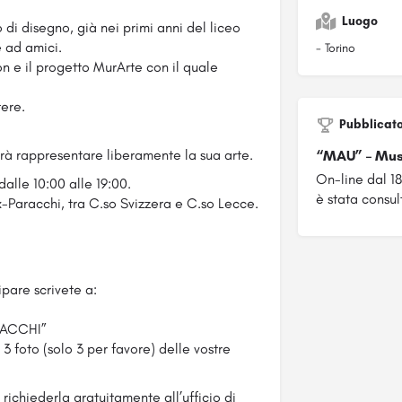
Luogo
di disegno, già nei primi anni del liceo
e ad amici.
- Torino
 e il progetto MurArte con il quale
tere.
Pubblicat
rà rappresentare liberamente la sua arte.
“MAU” – Mus
On-line dal 1
dalle 10:00 alle 19:00.
è stata consult
-Paracchi, tra C.so Svizzera e C.so Lecce.
ipare scrivete a:
ARACCHI”
3 foto (solo 3 per favore) delle vostre
richiederla gratuitamente all’ufficio di