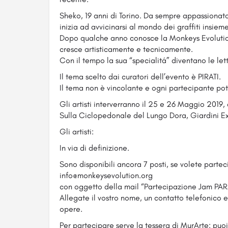
Sheko, 19 anni di Torino. Da sempre appassionato 
inizia ad avvicinarsi al mondo dei graffiti insiem
Dopo qualche anno conosce la Monkeys Evolution
cresce artisticamente e tecnicamente.
Con il tempo la sua “specialitá” diventano le let
Il tema scelto dai curatori dell’evento è PIRATI.
Il tema non è vincolante e ogni partecipante pot
Gli artisti interverranno il 25 e 26 Maggio 2019, 
Sulla Ciclopedonale del Lungo Dora, Giardini Ex
Gli artisti:
In via di definizione.
Sono disponibili ancora 7 posti, se volete partec
info@monkeysevolution.org
con oggetto della mail “Partecipazione Jam P
Allegate il vostro nome, un contatto telefonico e 
opere.
Per partecipare serve la tessera di MurArte: puoi 