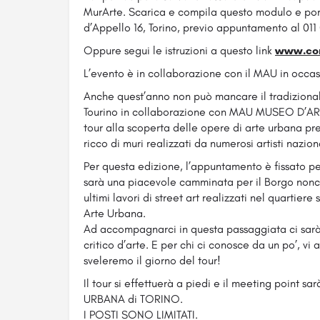
MurArte. Scarica e compila questo modulo e porta
d’Appello 16, Torino, previo appuntamento al 011
Oppure segui le istruzioni a questo link
www.com
L’evento è in collaborazione con il MAU in occas
Anche quest’anno non può mancare il tradiziona
Tourino in collaborazione con MAU MUSEO D’A
tour alla scoperta delle opere di arte urbana pr
ricco di muri realizzati da numerosi artisti nazion
Per questa edizione, l’appuntamento è fissato
sarà una piacevole camminata per il Borgo nonch
ultimi lavori di street art realizzati nel quartiere
Arte Urbana.
Ad accompagnarci in questa passaggiata ci sar
critico d’arte. E per chi ci conosce da un po’, 
sveleremo il giorno del tour!
Il tour si effettuerà a piedi e il meeting point
URBANA di TORINO.
I POSTI SONO LIMITATI.