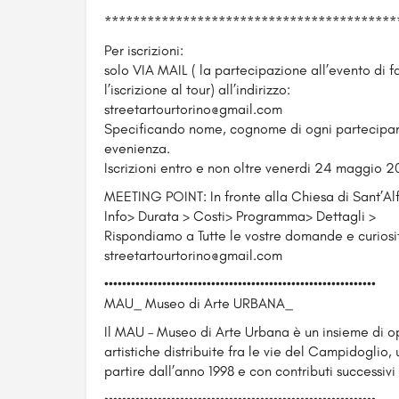
*****************************************
Per iscrizioni:
solo VIA MAIL ( la partecipazione all’evento di
l’iscrizione al tour) all’indirizzo:
streetartourtorino@gmail.com
Specificando nome, cognome di ogni partecipant
evenienza.
Iscrizioni entro e non oltre venerdi 24 maggio 20
MEETING POINT: In fronte alla Chiesa di Sant’Alf
Info> Durata > Costi> Programma> Dettagli >
Rispondiamo a Tutte le vostre domande e curiosit
streetartourtorino@gmail.com
•••••••••••••••••••••••••••••••••••••••••••••••••••••••••••••
MAU_ Museo di Arte URBANA_
Il MAU – Museo di Arte Urbana è un insieme di op
artistiche distribuite fra le vie del Campidoglio, 
partire dall’anno 1998 e con contributi successivi