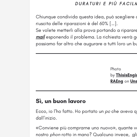
DURATURI E PIÙ FACIL
Chiunque condivida questa idea, può scegliere di
riuscita delle riparazioni è del 60% […].
Se volete metterli alla prova portando a riparar
mail
esponendo il problema. La richiesta verrà g
possiamo far altro che augurare a tutti loro un b
Photo
by
ThisisEngi
RAEng
on
Un
Sì, un buon lavoro
Ecco, io l’ho fatto. Ho portato un
pc
che aveva q
dall’inizio.
«Conviene più comprarne uno nuovo», quante vol
nostro
phon
rotto in mano? Qualcuno invece, gli Ar