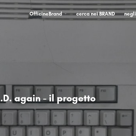
OfficineBrand
cerca nei BRAND
negl
D. again - il progetto