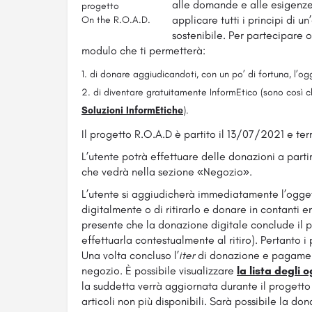
alle domande e alle esigenze
progetto
applicare tutti i principi di 
On the R.O.A.D.
sostenibile. Per partecipare 
modulo che ti permetterà:
di donare aggiudicandoti, con un po’ di fortuna, l’og
di diventare gratuitamente InformEtico (sono così ch
Soluzioni InformEtiche
).
Il progetto R.O.A.D è partito il 13/07/2021 e te
L’utente potrà effettuare delle donazioni a parti
che vedrà nella sezione «Negozio».
L’utente si aggiudicherà immediatamente l’ogget
digitalmente o di ritirarlo e donare in contanti e
presente che la donazione digitale conclude il p
effettuarla contestualmente al ritiro). Pertanto 
Una volta concluso l’
iter
di donazione e pagament
negozio. È possibile visualizzare
la lista degli 
la suddetta verrà aggiornata durante il progetto
articoli non più disponibili. Sarà possibile la dona