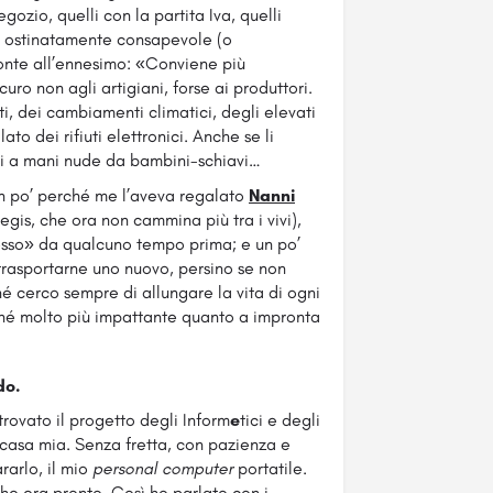
egozio, quelli con la partita Iva, quelli
Io, ostinatamente consapevole (o
onte all’ennesimo: «Conviene più
ro non agli artigiani, forse ai produttori.
i, dei cambiamenti climatici, degli elevati
to dei rifiuti elettronici. Anche se li
ti a mani nude da bambini-schiavi…
Un po’ perché me l’aveva regalato
Nanni
egis, che ora non cammina più tra i vivi),
esso» da qualcuno tempo prima; e un po’
trasportarne uno nuovo, persino se non
hé cerco sempre di allungare la vita di ogni
ché molto più impattante quanto a impronta
do.
trovato il progetto degli Inform
e
tici e degli
o casa mia. Senza fretta, con pazienza e
rarlo, il mio
personal computer
portatile.
che era pronto. Così ho parlato con i