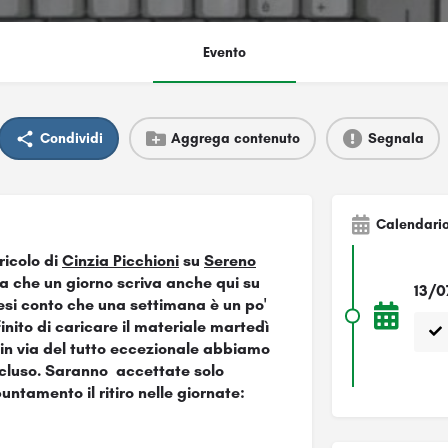
Evento
Condividi
Aggrega contenuto
Segnala
Calendari
ricolo di
Cinzia Picchioni
su
Sereno
a che un giorno scriva anche qui su
13/0
esi conto che una settimana è un po'
nito di caricare il materiale martedì
) in via del tutto eccezionale abbiamo
ncluso. Saranno accettate solo
untamento il ritiro nelle giornate: