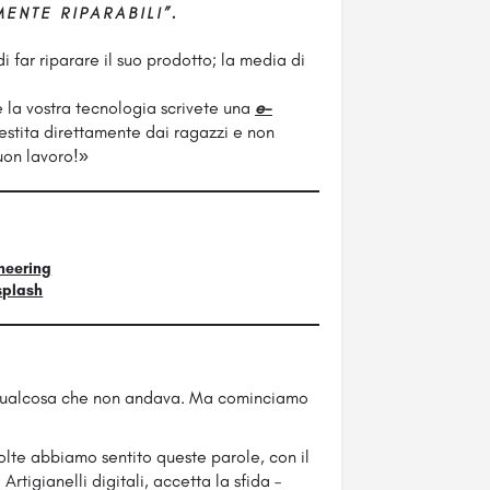
MENTE RIPARABILI”
.
 far riparare il suo prodotto; la media di
e la vostra tecnologia scrivete una
e-
estita direttamente dai ragazzi e non
uon lavoro!»
neering
splash
ualcosa che non andava. Ma cominciamo
te abbiamo sentito queste parole, con il
tigianelli digitali, accetta la sfida –