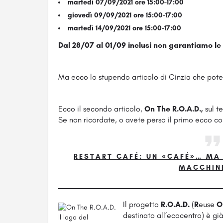
martedì 07/09/2021 ore 15:00-17:00
giovedì 09/09/2021 ore 15:00-17:00
martedì 14/09/2021 ore 15:00-17:00
Dal 28/07 al 01/09 inclusi non garantiamo le 
Ma ecco lo stupendo articolo di Cinzia che pote
Ecco il secondo articolo,
On The R.O.A.D.,
sul t
Se non ricordate, o avete perso il primo ecco co
RESTART CAFÉ: UN «CAFÉ»… MA
MACCHIN
Il progetto
R.O.A.D.
(
R
euse
O
destinato all’ecocentro) è gi
Il logo del