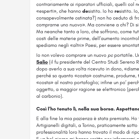
contrariamente ai riparatori ufficiali, quelli col n
«esperti», che hanno
de
sistito. Io ho
re
sistito. 
consapevolmente ostinata?) non ho ceduto di fr
comprarne uno nuovo». Ma conviene a chi? Di sicu
Ma neanche tanto a loro, che soffrono, come tutt
costi delle materie prime, dell’aumento incontrolla
spediamo negli «altri» Paesi, per essere smonta
Io non volevo comprare un nuovo
pc
portatile. 
Salio
(il fu presidente del Centro Studi Sereno R
dopo averlo a sua volta ricevuto in dono, «dism
perché so quanto «costa» costruirne, produrne, 
«costa» al nostro portafoglio; infine un po’ perc
oggetto, a maggior ragione se elettronico (per
al carbonio).
Così l’ho tenuto lì, nella sua borsa. Aspettan
E alla fine la mia pazienza è stata premiata. Ho 
Artigianelli digitali, a Torino, praticamente sott
professionalità loro hanno trovato il modo di ripa
E un bel giorno mi hanno scritto per informarmi 