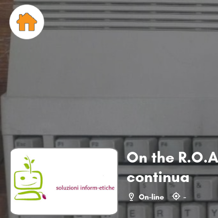
On the R.O.A.
continua
On-line
-