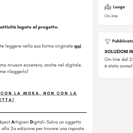
Luogo
On-line
attività legate al progetto.
Pubblicat
te leggere nella sua forma originale
qui
SOLUZIONI I
On-line dal 
ema «riuso» eccetera, anche nel digitale.
è stata consul
me rileggerlo!
 CON LA MOKA, NON CON LA
ETTA!
bject
A
rtigiani
D
igitali-Salva un oggetto
à alla 2a edizione per trovare una risposta