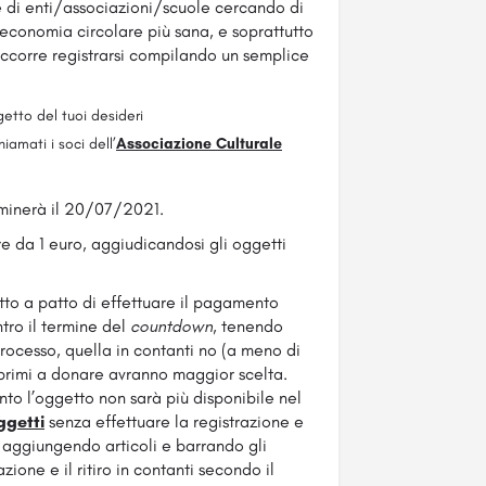
 di enti/associazioni/scuole cercando di
un’economia circolare più sana, e soprattutto
occorre registrarsi compilando un semplice
getto del tuoi desideri
iamati i soci dell’
Associazione Culturale
rminerà il 20/07/2021.
re da 1 euro, aggiudicandosi gli oggetti
to a patto di effettuare il pagamento
ntro il termine del
countdown,
tenendo
rocesso, quella in contanti no (a meno di
i primi a donare avranno maggior scelta.
o l’oggetto non sarà più disponibile nel
oggetti
senza effettuare la registrazione e
 aggiungendo articoli e barrando gli
zione e il ritiro in contanti secondo il