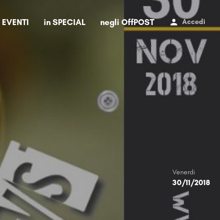
i EVENTI
in SPECIAL
negli OffPOST
Accedi
Venerdi
30/11/2018