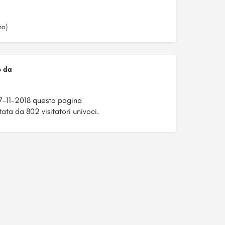
no)
o da
7-11-2018 questa pagina
tata da 802 visitatori univoci.