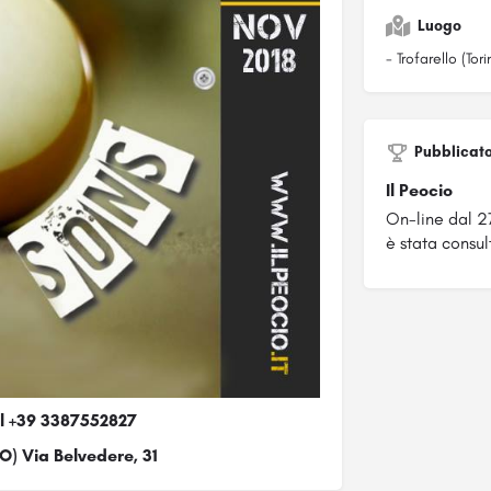
Luogo
- Trofarello (Tori
Pubblicat
Il Peocio
On-line dal 2
è stata consul
al +39 3387552827
TO) Via Belvedere, 31