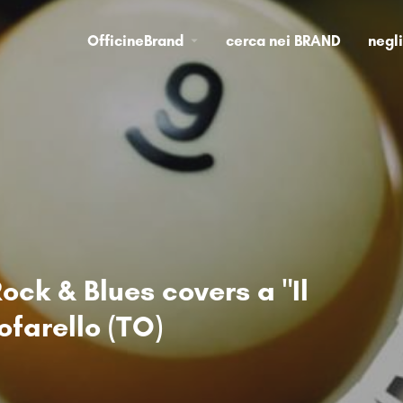
OfficineBrand
cerca nei BRAND
negl
ock & Blues covers a "Il
ofarello (TO)