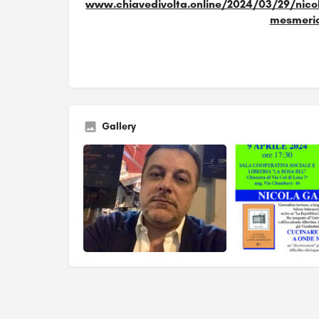
www.chiavedivolta.online/2024/03/29/nicola
mesmeri
Gallery