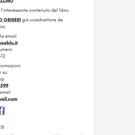
LLINO
 l'interessante contenuto del libro.
 GRISERI
già vicedirettore de
pa,
lla email
sablu.it
numero
512
formazioni
 su:
pp
4599
email
mail.com
EB