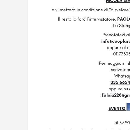
NICOLA GA
e vi metterò in condizione di "disvelare'
Il resto lo farà l'intervistatore,
PAOLO
La Stam
Prenotatevi a
info@cooplaro
oppure al 
0117730
Per maggiori in
scrivetemi
Whatsa
335 665
oppure su 
faloia228@g
EVENTO
SITO W