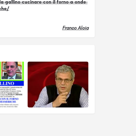
-gallino-cucinare-con-il-forno-a-onde-
che/
Franco Aloia