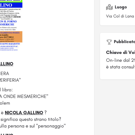
Luogo
Via Col di Lana
Pubblicat
Chiave di Vo
On-line dal 
LLINO
è stata consul
IERA
ERIFERIA"
 libro:
 A ONDE MESMERICHE"
Golem
i è
NICOLA GALLINO
?
significa questo strano titolo?
sulla persona e sul "personaggio"