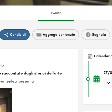
Evento
Condividi
Aggrega contenuto
Segnala
Calendari
clo
27/0
io raccontate dagli storici dell'arte
 Pentesilea presenta