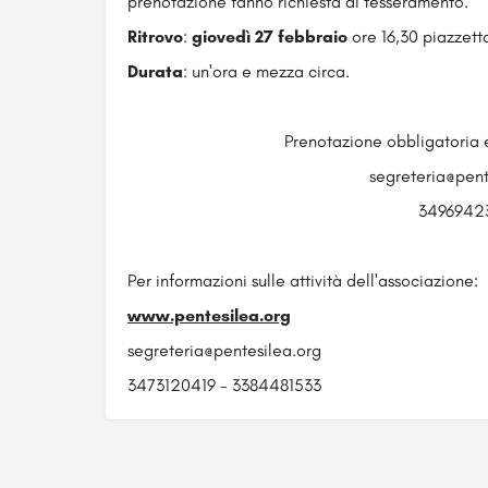
prenotazione fanno richiesta di tesseramento.
Ritrovo
:
giovedì 27 febbraio
ore 16,30 piazzett
Durata
: un'ora e mezza circa.
Prenotazione obbligatoria e
segreteria@pent
3496942
Per informazioni sulle attività dell'associazione:
www.pentesilea.org
segreteria@pentesilea.org
3473120419 - 3384481533