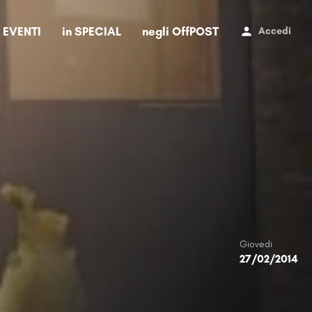
i EVENTI
in SPECIAL
negli OffPOST
Accedi
Giovedi
27/02/2014