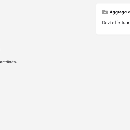
Aggrega c
Devi effettuare
ontributo.
Pagina ospitata su
officinebrand