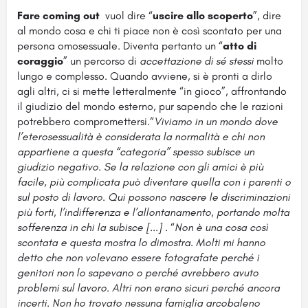
Fare coming out
vuol dire “
uscire allo scoperto
”, dire
al mondo cosa e chi ti piace non è così scontato per una
persona omosessuale. Diventa pertanto un “
atto di
coraggio
” un percorso di
accettazione di sé stessi
molto
lungo e complesso. Quando avviene, si è pronti a dirlo
agli altri, ci si mette letteralmente “in gioco”, affrontando
il giudizio del mondo esterno, pur sapendo che le razioni
potrebbero compromettersi.“
Viviamo in un mondo dove
l’eterosessualità è considerata la normalità e chi non
appartiene a questa “categoria” spesso subisce un
giudizio negativo. Se la relazione con gli amici è più
facile, più complicata può diventare quella con i parenti o
sul posto di lavoro. Qui possono nascere le discriminazioni
più forti, l’indifferenza e l’allontanamento, portando molta
sofferenza in chi la subisce [...] .
“
Non è una cosa così
scontata e questa mostra lo dimostra. Molti mi hanno
detto che non volevano essere fotografate perché i
genitori non lo sapevano o perché avrebbero avuto
problemi sul lavoro. Altri non erano sicuri perché ancora
incerti. Non ho trovato nessuna famiglia arcobaleno