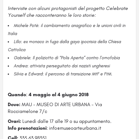
Interviste con alcuni protagonisti del progetto Celebrate
Yourself che racconteranno le loro storie:
Michele Potè
:
il cambiamento anagrafico e le unioni civili in
Italia
Lillo
:
ex monaco in fuga dalla gaya ipocrisia della Chiesa
Cattolica
Gabriele
:
Il poliziotto di “Polis Aperta” contro l’omofobia
Andrea
:
attivista perseguitato dai nazisti ungheresi
Silvia e Edward
:
il percorso di transizione MtF e FtM.
Quando
:
4 maggio al 4 giugno 2018
Dove:
MAU - MUSEO DI ARTE URBANA - Via
Rocciamelone 7/c
Orari:
Lunedì dalle 17 alle 19 o su appuntamento.
Info prenotazioni
: info@museoarteurbana.it
Cell:
335.63.98351