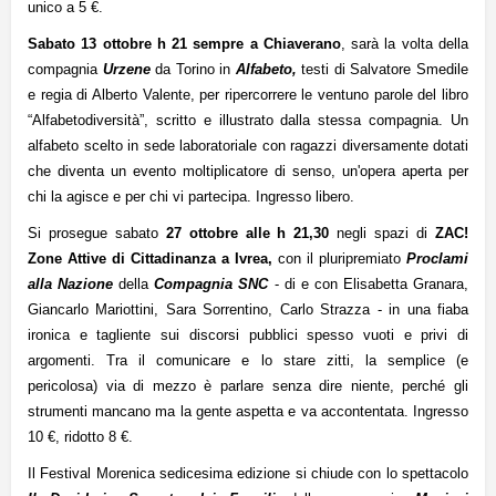
unico a 5 €.
Sabato 13 ottobre h 21 sempre a Chiaverano
, sarà la volta della
compagnia
Urzene
da Torino in
Alfabeto,
testi di Salvatore Smedile
e regia di Alberto Valente, per ripercorrere le ventuno parole del libro
“Alfabetodiversità”, scritto e illustrato dalla stessa compagnia. Un
alfabeto scelto in sede laboratoriale con ragazzi diversamente dotati
che diventa un evento moltiplicatore di senso, un'opera aperta per
chi la agisce e per chi vi partecipa. Ingresso libero.
Si prosegue sabato
27 ottobre alle h 21,30
negli spazi di
ZAC!
Zone Attive di Cittadinanza a Ivrea,
con il pluripremiato
Proclami
alla Nazione
della
Compagnia SNC
- d
i e con Elisabetta Granara,
Giancarlo Mariottini, Sara Sorrentino, Carlo Strazza -
in
una fiaba
ironica e tagliente sui discorsi pubblici spesso vuoti e privi di
argomenti. Tra il comunicare e lo stare zitti, la semplice (e
pericolosa) via di mezzo è parlare senza dire niente, perché gli
strumenti mancano ma la gente aspetta e va accontentata. Ingresso
10 €, ridotto 8 €.
Il Festival Morenica sedicesima edizione si chiude con lo spettacolo