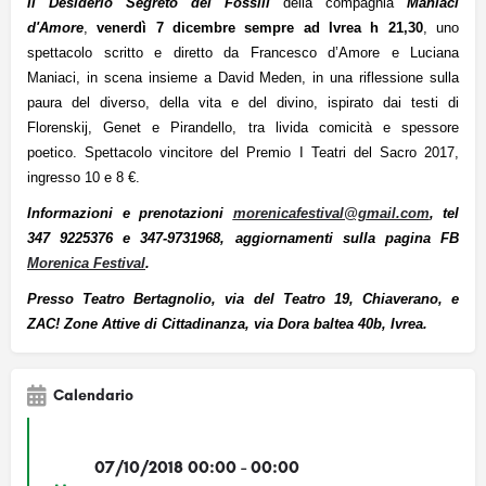
Il Desiderio Segreto dei Fossili
della compagnia
Maniaci
d'Amore
,
venerdì 7 dicembre sempre ad Ivrea h 21,30
, uno
spettacolo scritto e diretto da Francesco d’Amore e Luciana
Maniaci, in scena insieme a David Meden, in una riflessione sulla
paura del diverso, della vita e del divino, ispirato dai testi di
Florenskij, Genet e Pirandello, tra livida comicità e spessore
poetico. Spettacolo vincitore del Premio I Teatri del Sacro 2017,
ingresso 10 e 8 €.
Informazioni e prenotazioni
morenicafestival@gmail.com
, tel
347 9225376 e 347-9731968, aggiornamenti
sulla pagina FB
Morenica Festival
.
Presso Teatro Bertagnolio, via del Teatro 19, Chiaverano, e
ZAC! Zone Attive di Cittadinanza, via Dora baltea 40b, Ivrea.
Calendario
07/10/2018 00:00 - 00:00