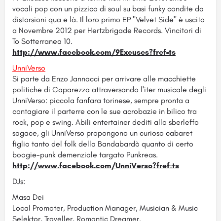
vocali pop con un pizzico di soul su basi funky condite da
distorsioni qua e là. Il loro primo EP "Velvet Side" è uscito
a Novembre 2012 per Hertzbrigade Records. Vincitori di
To Sotterranea 10.
http://www.facebook.com/
9Excuses?fref=ts
UnniVerso
Si parte da Enzo Jannacci per arrivare alle macchiette
politiche di Caparezza attraversando l'iter musicale degli
UnniVerso: piccola fanfara torinese, sempre pronta a
contagiare il parterre con le sue acrobazie in bilico tra
rock, pop e swing. Abili entertainer dediti allo sberleffo
sagace, gli UnniVerso propongono un curioso cabaret
figlio tanto del folk della Bandabardò quanto di certo
boogie-punk demenziale targato Punkreas.
http://www.facebook.com/
UnniVerso?fref=ts
DJs:
Masa Dei
Local Promoter, Production Manager, Musician & Music
Selektor, Traveller, Romantic Dreamer.