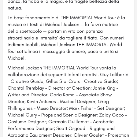
danza, la fiaba e la magia, e la fragile bellezza della
natura.
La base fondamentale di THE IMMORTAL World Tour è la
musica e i testi di Michael Jackson — la forza motrice
dello spettacolo — portati in vita con potenza
straordinaria e intensita' da togliere il fiato. Con numeri
indimenticabili, Michael Jackson THE IMMORTAL World
Tour sottolinea il messaggio di amore, pace e unità si
Michael.
Michael Jackson THE IMMORTAL World Tour vanta la
collaborazione dei seguenti talenti creativi: Guy Laliberté
– Creative Guide; Gilles Ste-Croix – Creative Guide;
Chantal Tremblay – Director of Creation; Jamie King –
Writer and Director; Carla Kama – Associate Show
Director; Kevin Antunes – Musical Designer; Greg
Phillinganes – Music Director; Mark Fisher – Set Designer;
Michael Curry – Props and Scenic Designer; Zaldy Goco –
Costume Designer; Germain Guillemot – Acrobatic
Performance Designer; Scott Osgood – Rigging and
Acrobatic Equipment Designer; Olivier Goulet – Projection